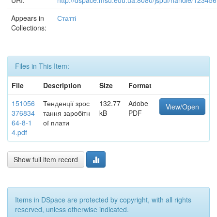
URI:
http://dspace.msu.edu.ua:8080/jspui/handle/12345
Appears in
Статті
Collections:
Files in This Item:
File
Description
Size
Format
151056
Тенденції зрос
132.77
Adobe
View/Open
376834
тання заробітн
kB
PDF
64-8-1
ої плати
4.pdf
Show full item record
Items in DSpace are protected by copyright, with all rights
reserved, unless otherwise indicated.