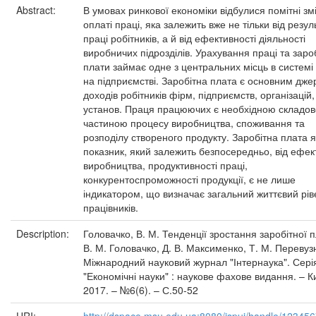
Abstract:
В умовах ринкової економіки відбулися помітні зм
оплаті праці, яка залежить вже не тільки від резул
праці робітників, а й від ефективності діяльності
виробничих підрозділів. Урахування праці та заро
плати займає одне з центральних місць в системі 
на підприємстві. Заробітна плата є основним дж
доходів робітників фірм, підприємств, організацій,
установ. Праця працюючих є необхідною складо
частиною процесу виробництва, споживання та
розподілу створеного продукту. Заробітна плата я
показник, який залежить безпосередньо, від ефек
виробництва, продуктивності праці,
конкурентоспроможності продукції, є не лише
індикатором, що визначає загальний життєвий рів
працівників.
Description:
Головачко, В. М. Тенденції зростання заробітної п
В. М. Головачко, Д. В. Максименко, Т. М. Перевузн
Міжнародний науковий журнал "Інтернаука". Сері
"Економічні науки" : наукове фахове видання. – Ки
2017. – №6(6). – С.50-52