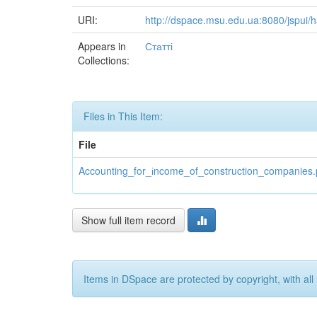
URI:
http://dspace.msu.edu.ua:8080/jspui
Appears in
Статті
Collections:
Files in This Item:
File
Accounting_for_іncome_of_construction_companies.
Show full item record
Items in DSpace are protected by copyright, with all 