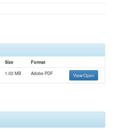
Size
Format
1.02 MB
Adobe PDF
View/Open