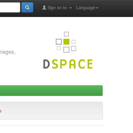
Sign on to:
Language
images,
8