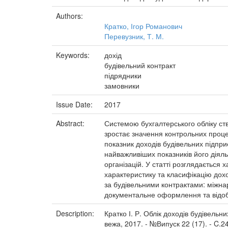
Authors:
Кратко, Ігор Романович
Перевузник, Т. М.
Keywords:
дохід
будівельний контракт
підрядники
замовники
Issue Date:
2017
Abstract:
Системою бухгалтерського обліку ств
зростає значення контрольних проце
показник доходів будівельних підпри
найважливіших показників його діял
організацій. У статті розглядається
характеристику та класифікацію дох
за будівельними контрактами: міжнар
документальне оформлення та відобр
Description:
Кратко І. Р. Облік доходів будівельн
вежа, 2017. - №Випуск 22 (17). - C.2