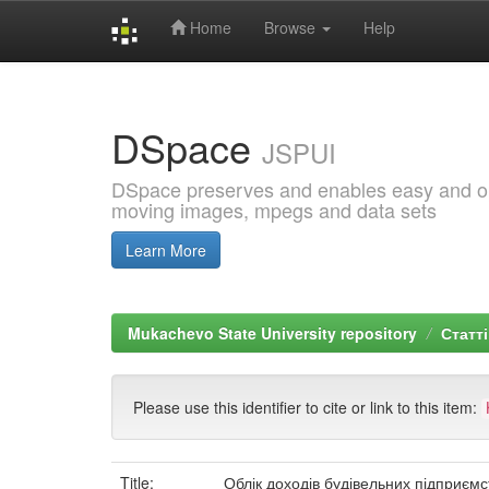
Home
Browse
Help
Skip
navigation
DSpace
JSPUI
DSpace preserves and enables easy and open
moving images, mpegs and data sets
Learn More
Mukachevo State University repository
Статті
Please use this identifier to cite or link to this item:
Title:
Облік доходів будівельних підприємс