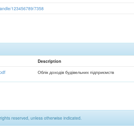
/handle/123456789/7358
Description
pdf
Облік доходів будівельних підприємств
rights reserved, unless otherwise indicated.