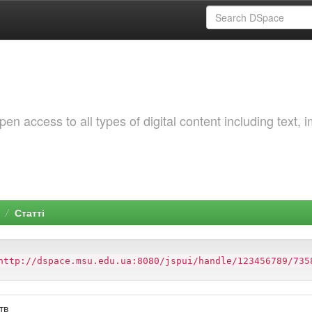
 access to all types of digital content including text, 
Статті
http://dspace.msu.edu.ua:8080/jspui/handle/123456789/735
тв