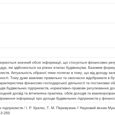
орюється значний обсяг інформації, що стосується фінансових резул
дур, які здійснюється на різних етапах будівництва. Базовим фор
ємств. Актуальність обраної теми полягає в тому, що від доходу за
ьності. Тому дуже важливо правильно та своєчасно відображати в бу
 характеристика фінансово-господарської діяльності та постановки об
одів будівельних підприємств, нормативно-правове регулювання дох
одний досвід та вітчизняна практика, облік доходів та взаєморозраху
аження інформації про доходи будівельних підприємств у фінансові
их підприємств / І. Р. Кратко, Т. М. Перевузник // Науковий вісник Му
43-250