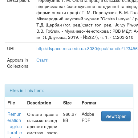
Description:
Перевузник Т. М. Оплата праці в сільськогоспода
підприємствах :застосування погодинної та відря
форми оплати праці / Т. М. Перевузник, В. М. Гол
Міжнародний науковий журнал "Освіта і наука" / ре
Т.Д. Щербан (гог. ред.);заст. гол. ред.: Jerzy Piwow
В.В. Гоблик. - Мукачево-Ченстохова : РВВ МДУ; А
ім. Я. Длугоша, 2019. - №2(27), ч. 1. - С.203-210
URI:
http://dspace.msu.edu.ua:8080/jspui/handle/12345
Appears in
Статті
Collections:
Files in This Item:
File
Description
Size
Format
Remun
Оплата праці в
960.27
Adobe
View/Open
eration
сільськогоспод
kB
PDF
_agricu
арських підпри
ltural_e
ємствах : засто