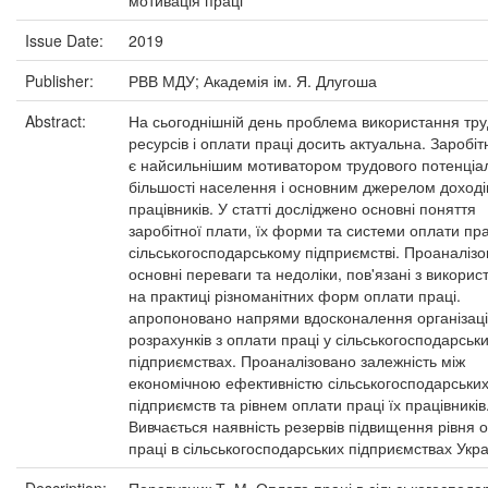
мотивація праці
Issue Date:
2019
Publisher:
РВВ МДУ; Академія ім. Я. Длугоша
Abstract:
На сьогоднішній день проблема використання тр
ресурсів і оплати праці досить актуальна. Заробі
є найсильнішим мотиватором трудового потенціа
більшості населення і основним джерелом доході
працівників. У статті досліджено основні поняття
заробітної плати, їх форми та системи оплати пра
сільськогосподарському підприємстві. Проаналіз
основні переваги та недоліки, пов'язані з викори
на практиці різноманітних форм оплати праці.
апропоновано напрями вдосконалення організаці
розрахунків з оплати праці у сільськогосподарськ
підприємствах. Проаналізовано залежність між
економічною ефективністю сільськогосподарськи
підприємств та рівнем оплати праці їх працівників
Вивчається наявність резервів підвищення рівня 
праці в сільськогосподарських підприємствах Укра