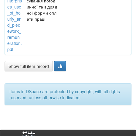
nterpris
сування погод
es_use
инної та відряд
_of_ho
ної форми опл
urly_an
ати праці
d_piec
ework_
remun
eration.
pdf
Show full item record
Items in DSpace are protected by copyright, with all rights
reserved, unless otherwise indicated.