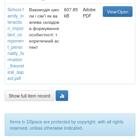
School-f
Взаємодія шко
607.85
Adobe
View/Open
amily_in
ли і сім'ї як ва
kB
PDF
teractio
жлива складов
n_impor
а формування
tant_co
особистості: т
mponen
еоретичний ас
t_perso
пект
nality_fo
rmation
_theoret
ical_asp
ect.pdf
Show full item record
Items in DSpace are protected by copyright, with all rights
reserved, unless otherwise indicated.