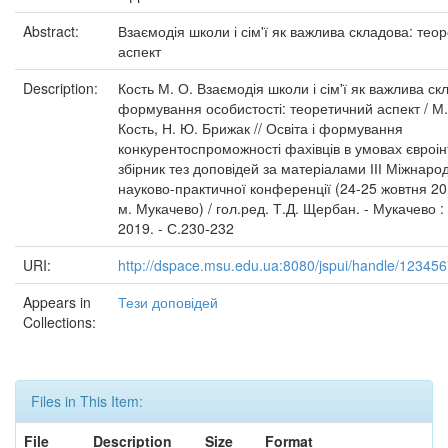
Abstract:
Взаємодія школи і сім'ї як важлива складова: тео
аспект
Description:
Кость М. О. Взаємодія школи і сім'ї як важлива ск
формування особистості: теоретичний аспект / М.
Кость, Н. Ю. Брижак // Освіта і формування
конкурентоспроможності фахівців в умовах євроінт
збірник тез доповідей за матеріалами ІІІ Міжнаро
науково-практичної конференції (24-25 жовтня 20
м. Мукачево) / гол.ред. Т.Д. Щербан. - Мукачево 
2019. - С.230-232
URI:
http://dspace.msu.edu.ua:8080/jspui/handle/12345
Appears in
Тези доповідей
Collections:
Files in This Item:
File
Description
Size
Format