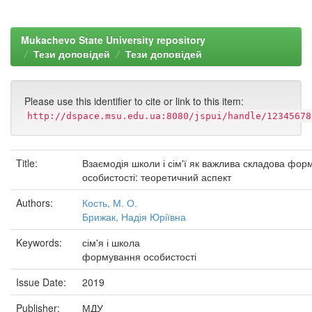
Mukachevo State University repository
Тези доповідей
Тези доповідей
Please use this identifier to cite or link to this item:
http://dspace.msu.edu.ua:8080/jspui/handle/12345678
Title:
Взаємодія школи і сім'ї як важлива складова фор
особистості: теоретичний аспект
Authors:
Кость, М. О.
Брижак, Надія Юріївна
Keywords:
сім'я і школа
формування особистості
Issue Date:
2019
Publisher:
МДУ