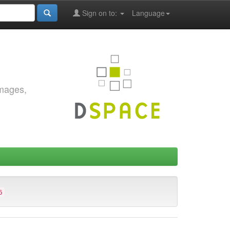
Sign on to:
Language
images,
6