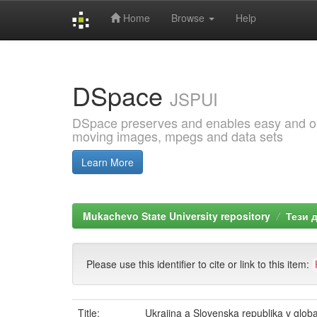
Home
Browse
Help
Skip
navigation
DSpace
JSPUI
DSpace preserves and enables easy and open
moving images, mpegs and data sets
Learn More
Mukachevo State University repository
Тези 
Please use this identifier to cite or link to this item:
Title:
Ukrajina a Slovenska republika v glob