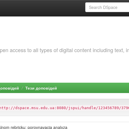
 access to all types of digital content including text, 
доповідей
Тези доповідей
http://dspace.msu.edu.ua:8080/jspui/handle/123456789/379
alnom rebricku: porovnavacia analyza