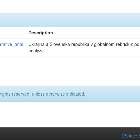
Description
rative_anal
Ukrajina a Slovenska republika v globalnom rebricku: p
analyza
rights reserved, unless otherwise indicated.
DSpace S