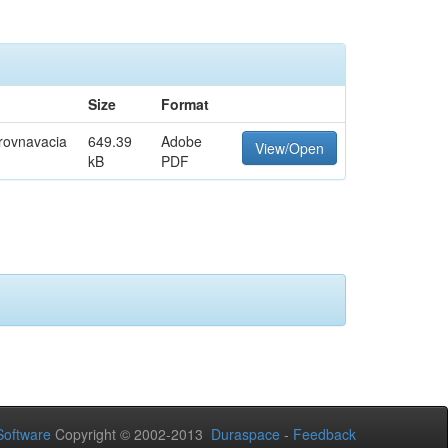
Size
Format
orovnavacia
649.39
Adobe
View/Open
kB
PDF
oftware
Copyright © 2002-2013
Duraspace
-
Feedback