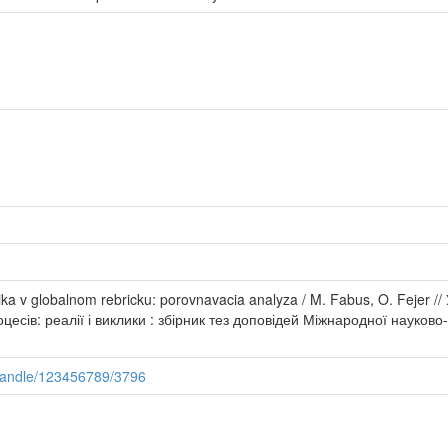
ika v globalnom rebricku: porovnavacia analyza / M. Fabus, O. Fejer 
сів: реалії і виклики : збірник тез доповідей Міжнародної науково-
/handle/123456789/3796