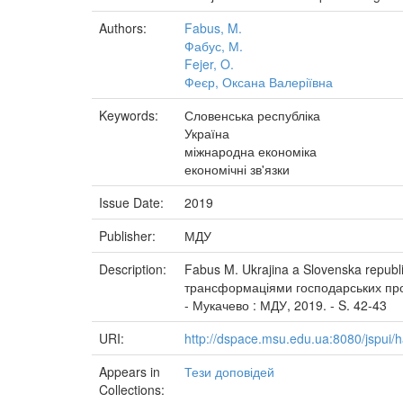
Authors:
Fabus, M.
Фабус, М.
Fejer, O.
Феєр, Оксана Валеріївна
Keywords:
Словенська республіка
Україна
міжнародна економіка
економічні зв'язки
Issue Date:
2019
Publisher:
МДУ
Description:
Fabus M. Ukrajina a Slovenska republ
трансформаціями господарських проце
- Мукачево : МДУ, 2019. - S. 42-43
URI:
http://dspace.msu.edu.ua:8080/jspui
Appears in
Тези доповідей
Collections: