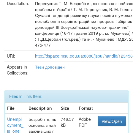
Description:
Перевузник Т. М. Безробіття, як основна з найва
проблем в Україні / Т. М. Перевузник, В. М. Голова
Сучасні тенденції розвитку науки і освіти в умовах
поглиблення євроінтеграційних процесів : збірник 
доповідей ІІІ Всеукраїнської науково-практичної
конференції (16-17 травня 2019 р., м. Мукачево) /
: Т.Д.Щербан (гол.ред.) та ін. - Мукачево : МДУ, 20
475-477
URI:
http://dspace.msu.edu.ua:8080/jspui/handle/12345
Appears in
Тези доповідей
Collections:
Files in This Item:
File
Description
Size
Format
Unempl
Безробіття, як
746.57
Adobe
View/Open
oyment_
основна з най
kB
PDF
is_one_
важливіших п