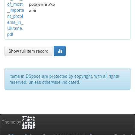
of_most
роблем в Укр
_importa
аїні
nt_probl
ems_in_
Ukraine.
pdf
Show full item record
Items in DSpace are protected by copyright, with all rights
reserved, unless otherwise indicated.
Theme by