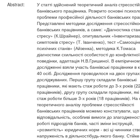
Abstract:
У статті здійснений теоретичний аналіз стресостій
банківського працівника. Розкрито основні психоло
проблеми професійної діяльності банківських прац
Представлені методики дослідження стресостійкос
банківських працівників, а саме: «Діагностика ста
стресу» (К.Шрайнер), опитувальник «Інвентариза
симптомів стресу» (Т. Іванченко), тест «Самооцін
психічних станів» (Айзенка), методика К.Томаса
діагностики схильності особистості до конфліктної
поведінки, адаптація Н.В.Гришиної. В емпіричном
дослідженні взяли участь банківські працівники в к
40 осіб. Дослідження проводилося на двох групах
досліджуваних. Першу групу складали банківські
працівники, які мають стаж роботи до 3-х років (2
працівників), другу групу складали працівники, як
стаж роботи більше 3-х років (18 працівників). На 
теоретичного аналізу проблеми стресостійкості
банківських працівників можемо констатувати, що
відповідальність, особливі вимоги до злагодженост
роботі підрозділів банків, часті зміни інструкцій,
«розмитість» юридичних норм - всі ці чинники ст
напруженість в діяльностібудь-якого банку. Стійке 