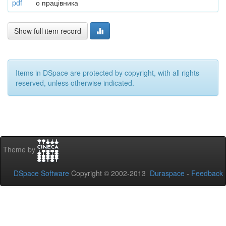
pdf
о працівника
Show full item record
Items in DSpace are protected by copyright, with all rights
reserved, unless otherwise indicated.
Theme by
DSpace Software
Copyright © 2002-2013
Duraspace
-
Feedback