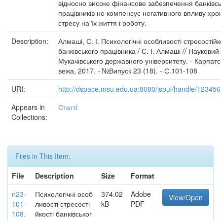
відносно високе фінансове забезпечення банківс
працівників не компенсує негативного впливу хро
стресу на їх життя і роботу.
Description:
Алмаші, С. І. Психологічні особливості стресостійк
банківського працівника / С. І. Алмаші // Науковий
Мукачівського державного університету. - Карпатс
вежа, 2017. - №Випуск 23 (18). - С.101-108
URI:
http://dspace.msu.edu.ua:8080/jspui/handle/12345
Appears in
Статті
Collections:
Files in This Item:
File
Description
Size
Format
n23-
Психологічні особ
374.02
Adobe
View/Open
101-
ливості стресості
kB
PDF
108.
йкості банківськог