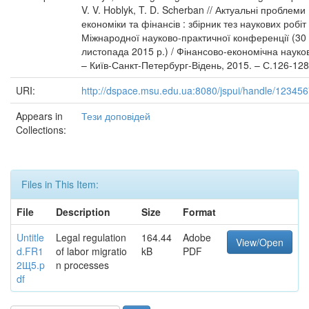
V. V. Hoblyk, T. D. Scherban // Актуальні проблеми
економіки та фінансів : збірник тез наукових робіт
Міжнародної науково-практичної конференції (30
листопада 2015 р.) / Фінансово-економічна науко
– Київ-Санкт-Петербург-Відень, 2015. – С.126-128
URI:
http://dspace.msu.edu.ua:8080/jspui/handle/12345
Appears in
Тези доповідей
Collections:
Files in This Item:
File
Description
Size
Format
Untitle
Legal regulation
164.44
Adobe
View/Open
d.FR1
of labor migratio
kB
PDF
2Щ5.p
n processes
df