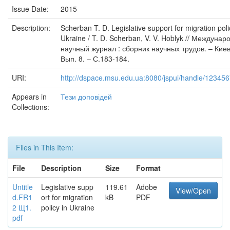
Issue Date:
2015
Description:
Scherban T. D. Legislative support for migration poli
Ukraine / T. D. Scherban, V. V. Hoblyk // Междуна
научный журнал : сборник научных трудов. – Киев
Вып. 8. – С.183-184.
URI:
http://dspace.msu.edu.ua:8080/jspui/handle/12345
Appears in
Тези доповідей
Collections:
Files in This Item:
File
Description
Size
Format
Untitle
Legislative supp
119.61
Adobe
View/Open
d.FR1
ort for migration
kB
PDF
2 Щ1.
policy in Ukraine
pdf