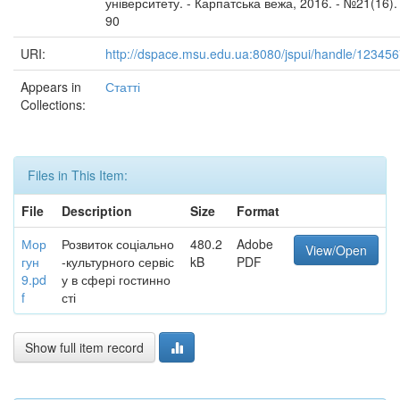
університету. - Карпатська вежа, 2016. - №21(16). 
90
URI:
http://dspace.msu.edu.ua:8080/jspui/handle/12345
Appears in
Статті
Collections:
Files in This Item:
File
Description
Size
Format
Мор
Розвиток соціально
480.2
Adobe
View/Open
гун
-культурного сервіс
kB
PDF
9.pd
у в сфері гостинно
f
сті
Show full item record