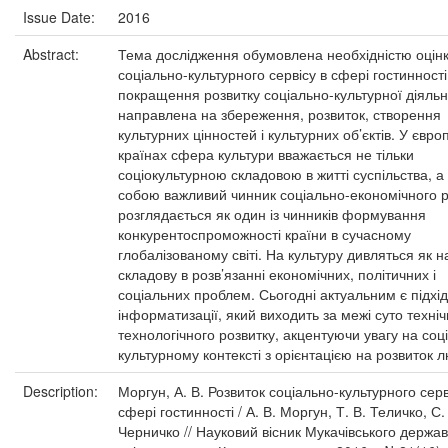
Issue Date:
2016
Abstract:
Тема дослідження обумовлена необхідністю оцін
соціально-культурного сервісу в сфері гостинност
покращення розвитку соціально-культурної діяльно
направлена на збереження, розвиток, створення
культурних цінностей і культурних об’єктів. У євр
країнах сфера культури вважається не тільки
соціокультурною складовою в житті суспільства, а
собою важливий чинник соціально-економічного р
розглядається як один із чинників формування
конкурентоспроможності країни в сучасному
глобалізованому світі. На культуру дивляться як н
складову в розв’язанні економічних, політичних і
соціальних проблем. Сьогодні актуальним є підхід
інформатизації, який виходить за межі суто техніч
технологічного розвитку, акцентуючи увагу на соц
культурному контексті з орієнтацією на розвиток 
Description:
Моргун, А. В. Розвиток соціально-культурного серв
сфері гостинності / А. В. Моргун, Т. В. Теличко, С.
Черничко // Науковий вісник Мукачівського держа