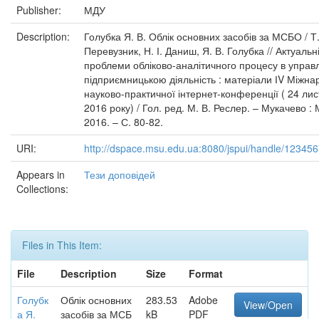
Publisher:
МДУ
Description:
Голубка Я. В. Облік основних засобів за МСБО / Т
Перевузник, Н. І. Даниш, Я. В. Голубка // Актуальн
проблеми обліково-аналітичного процесу в управл
підприємницькою діяльність : матеріали ІV Міжна
науково-практичної інтернет-конференції ( 24 ли
2016 року) / Гол. ред. М. В. Реслер. – Мукачево :
2016. – С. 80-82.
URI:
http://dspace.msu.edu.ua:8080/jspui/handle/12345
Appears in
Тези доповідей
Collections:
Files in This Item:
File
Description
Size
Format
Голубк
Облік основних
283.53
Adobe
View/Open
а Я.
засобів за МСБ
kB
PDF