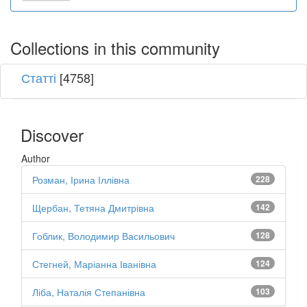
Collections in this community
Статті
[4758]
Discover
Author
Розман, Ірина Іллівна
228
Щербан, Тетяна Дмитрівна
142
Гоблик, Володимир Васильович
128
Стегней, Маріанна Іванівна
124
Ліба, Наталія Степанівна
103