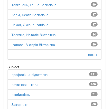
Товканець, Ганна Василівна
99
Барчі, Беата Василівна
87
Чекан, Оксана Іванівна
87
Теличко, Наталія Вікторівна
84
Іванова, Вікторія Вікторівна
80
next >
Subject
професійна підготовка
121
початкова школа
100
особистість
71
Закарпаття
68