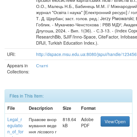
гірської екосистеми карпатських лісів / Блистів В.І
О.О., Малець Н.Б., Бабинець М.М. // Міжнародни
журнал "Освіта і наука" [Електронний ресурс] / гол
Т. Д. Щербан; заст. голов. ред.: Jerzy Piwowarski; 
Гоблик. - Мукачево-Ченстохова : РВВ МДУ; Академі
Длугоша, 2024. - Вип. 1(36). - С.3-13. - (Index Cop
ResearchBib, SJIF/Inno-Space, CiteFactor, Infobase
DRJI, Turkish Education Index.).
URI:
http://dspace.msu.edu.ua:8080/jspui/handle/12345
Appears in
Статті
Collections:
Files in This Item:
File
Description
Size
Format
Legal_r
Правове внор
818.64
Adobe
View/Open
egulatio
мування веде
kB
PDF
n_of_for
ння лісового г