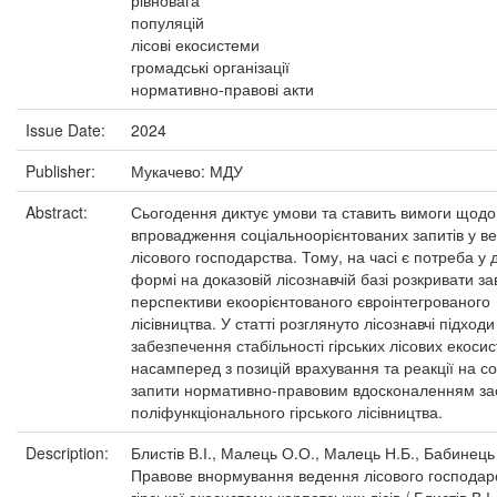
рівновага
популяцій
лісові екосистеми
громадські організації
нормативно-правові акти
Issue Date:
2024
Publisher:
Мукачево: МДУ
Abstract:
Сьогодення диктує умови та ставить вимоги щодо
впровадження соціальноорієнтованих запитів у ве
лісового господарства. Тому, на часі є потреба у 
формі на доказовій лісознавчій базі розкривати за
перспективи екоорієнтованого євроінтегрованого
лісівництва. У статті розглянуто лісознавчі підходи
забезпечення стабільності гірських лісових екоси
насамперед з позицій врахування та реакції на со
запити нормативно-правовим вдосконаленням за
поліфункціонального гірського лісівництва.
Description:
Блистів В.І., Малець О.О., Малець Н.Б., Бабинець
Правове внормування ведення лісового господар