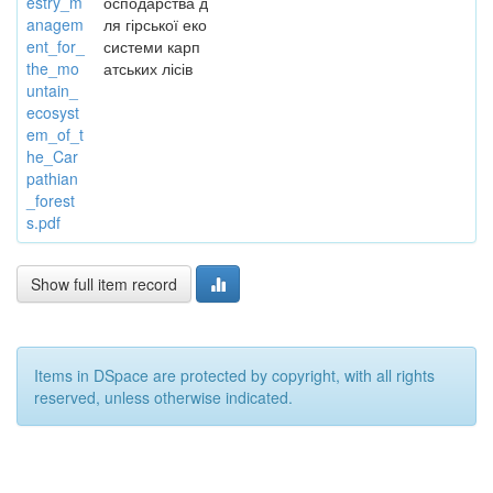
estry_m
осподарства д
anagem
ля гірської еко
ent_for_
системи карп
the_mo
атських лісів
untain_
ecosyst
em_of_t
he_Car
pathian
_forest
s.pdf
Show full item record
Items in DSpace are protected by copyright, with all rights
reserved, unless otherwise indicated.