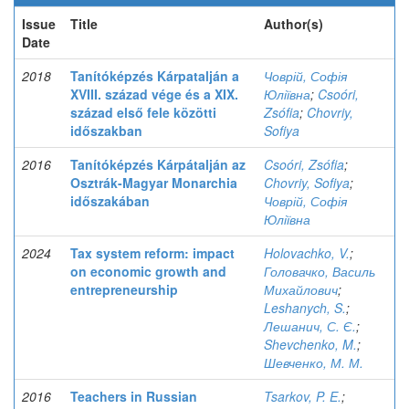
Issue
Title
Author(s)
Date
2018
Tanítóképzés Kárpatalján a
Човрій, Софія
XVIII. század vége és a XIX.
Юліївна
;
Csoóri,
század első fele közötti
Zsófia
;
Chovriy,
időszakban
Sofiya
2016
Tanítóképzés Kárpátalján az
Csoóri, Zsófia
;
Osztrák-Magyar Monarchia
Chovriy, Sofiya
;
időszakában
Човрій, Софія
Юліївна
2024
Tax system reform: impact
Holovachko, V.
;
on economic growth and
Головачко, Василь
entrepreneurship
Михайлович
;
Leshanych, S.
;
Лешанич, С. Є.
;
Shevchenko, M.
;
Шевченко, М. М.
2016
Teachers in Russian
Tsarkov, P. E.
;