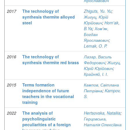
Ярославович
2017
The technology of
Zhiguts, Yu. Yu
;
synthesis thermite alloyed
Жигуц, Юрій
steel
Юрійович
;
Hom'ak,
B.Ya
;
Хом'як,
Богдан
Ярославович
;
Lemak, O. P.
2016
The technology of
Лазар, Василь
synthesis thermite red brass
Федорович
;
Жигуц,
Юрій Юрійович
;
Крайняй, І. І.
2015
Terms formation
Кампов, Світлана
independence of future
Петрівна
;
Kampov,
teachers in the vocational
S.
training
2022
The analysis of
Hertsovska, Nataliia
;
psycholinguistic
Герцовська,
peculiarities of a foreign
Наталія Олексіївна