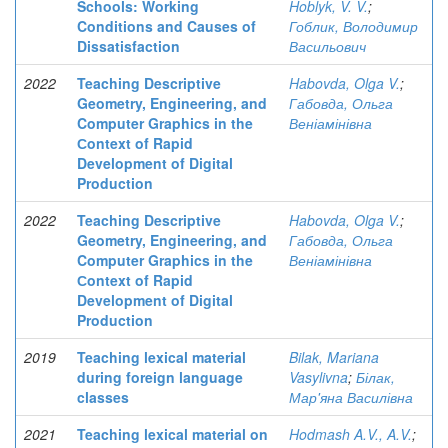
Schools: Working
Hoblyk, V. V.
;
Conditions and Causes of
Гоблик, Володимир
Dissatisfaction
Васильович
2022
Teaching Descriptive
Habovda, Olga V.
;
Geometry, Engineering, and
Габовда, Ольга
Computer Graphics in the
Веніамінівна
Сontext of Rapid
Development of Digital
Production
2022
Teaching Descriptive
Habovda, Olga V.
;
Geometry, Engineering, and
Габовда, Ольга
Computer Graphics in the
Веніамінівна
Сontext of Rapid
Development of Digital
Production
2019
Teaching lexical material
Bilak, Mariana
during foreign language
Vasylivna
;
Білак,
classes
Мар'яна Василівна
2021
Teaching lexical material on
Hodmash A.V., A.V.
;