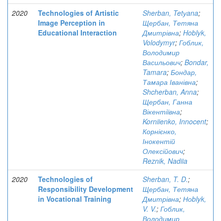
2020
Technologies of Artistic
Sherban, Tetуana
;
Image Perception in
Щербан, Тетяна
Educational Interaction
Дмитрівна
;
Hoblyk,
Volodymyr
;
Гоблик,
Володимир
Васильович
;
Bondar,
Tamara
;
Бондар,
Тамара Іванівна
;
Shcherban, Anna
;
Щербан, Ганна
Вікентіївна
;
Korniienko, Innocent
;
Корнієнко,
Інокентій
Олексійович
;
Reznik, Nadiia
2020
Technologies of
Sherban, T. D.
;
Responsibility Development
Щербан, Тетяна
in Vocational Training
Дмитрівна
;
Ноblyk,
V. V.
;
Гоблик,
Володимир