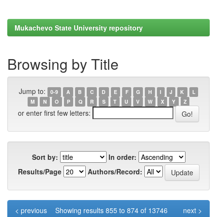
Mukachevo State University repository
Browsing by Title
Jump to:
0-9
A
B
C
D
E
F
G
H
I
J
K
L
M
N
O
P
Q
R
S
T
U
V
W
X
Y
Z
or enter first few letters:
Sort by:
In order:
Results/Page
Authors/Record:
< previous
Showing results 855 to 874 of 13746
next >