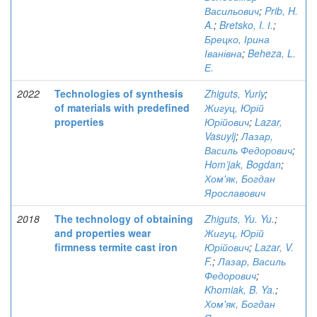
Васильович
;
Prib, H.
A.
;
Bretsko, I. І.
;
Брецко, Ірина
Іванівна
;
Beheza, L.
Е.
2022
Technologies of synthesis
Zhiguts, Yuriy
;
of materials with predefined
Жигуц, Юрій
properties
Юрійович
;
Lazar,
Vasuylj
;
Лазар,
Василь Федорович
;
Hom’jak, Bogdan
;
Хом'як, Богдан
Ярославович
2018
The technology of obtaining
Zhiguts, Yu. Yu.
;
and properties wear
Жигуц, Юрій
firmness termite cast iron
Юрійович
;
Lazar, V.
F.
;
Лазар, Василь
Федорович
;
Khomiak, B. Ya.
;
Хом'як, Богдан