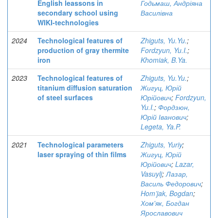
English leassons in
Годьмаш, Андріяна
secondary school using
Василівна
WIKI-technologies
2024
Technological features of
Zhiguts, Yu.Yu.
;
production of gray thermite
Fordzyun, Yu.I.
;
iron
Khomiak, B.Ya.
2023
Technological features of
Zhiguts, Yu.Yu.
;
titanium diffusion saturation
Жигуц, Юрій
of steel surfaces
Юрійович
;
Fordzyun,
Yu.I.
;
Фордзюн,
Юрій Іванович
;
Legeta, Ya.P.
2021
Technological parameters
Zhiguts, Yuriy
;
laser spraying of thin films
Жигуц, Юрій
Юрійович
;
Lazar,
Vasuylj
;
Лазар,
Василь Федорович
;
Hom’jak, Bogdan
;
Хом'як, Богдан
Ярославович