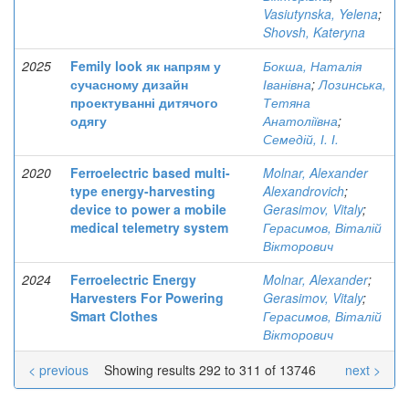
Vasiutynska, Yelena
;
Shovsh, Kateryna
2025
Femily look як напрям у
Бокша, Наталія
сучасному дизайн
Іванівна
;
Лозинська,
проектуванні дитячого
Тетяна
одягу
Анатоліївна
;
Семедій, І. І.
2020
Ferroelectric based multi-
Molnar, Alexander
type energy-harvesting
Alexandrovich
;
device to power a mobile
Gerasimov, Vitaly
;
medical telemetry system
Герасимов, Віталій
Вікторович
2024
Ferroelectric Energy
Molnar, Alexander
;
Harvesters For Powering
Gerasimov, Vitaly
;
Smart Clothes
Герасимов, Віталій
Вікторович
< previous
Showing results 292 to 311 of 13746
next >