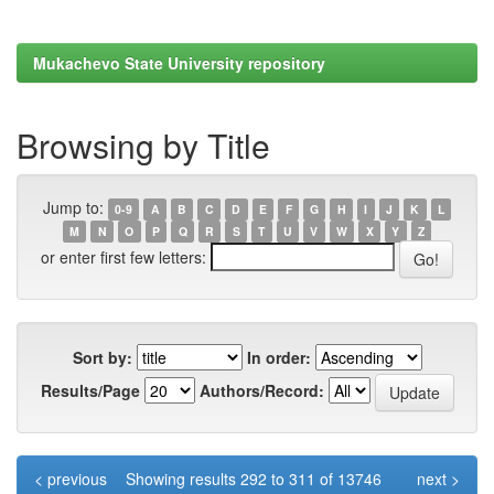
Mukachevo State University repository
Browsing by Title
Jump to:
0-9
A
B
C
D
E
F
G
H
I
J
K
L
M
N
O
P
Q
R
S
T
U
V
W
X
Y
Z
or enter first few letters:
Sort by:
In order:
Results/Page
Authors/Record:
< previous
Showing results 292 to 311 of 13746
next >