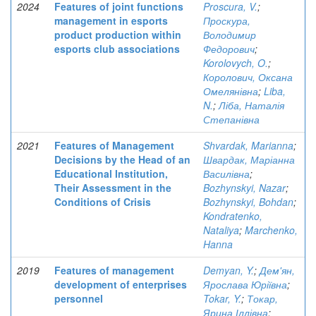
2024
Features of joint functions
Proscura, V.
;
management in esports
Проскура,
product production within
Володимир
esports club associations
Федорович
;
Korolovych, O.
;
Королович, Оксана
Омелянівна
;
Liba,
N.
;
Ліба, Наталія
Степанівна
2021
Features of Management
Shvardak, Marianna
;
Decisions by the Head of an
Швардак, Маріанна
Educational Institution,
Василівна
;
Their Assessment in the
Bozhynskyi, Nazar
;
Conditions of Crisis
Bozhynskyi, Bohdan
;
Kondratenko,
Nataliya
;
Marchenko,
Hanna
2019
Features of management
Demyan, Y.
;
Дем'ян,
development of enterprises
Ярослава Юріївна
;
personnel
Tokar, Y.
;
Токар,
Ярина Іллівна
;