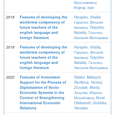
Ярославович
;
Krajnaj, Ivan
2018
Features of developing the
Harapko, Vitaliia
;
worldview competency of
Гарапко, Віталія
future teachers of the
Іванівна
;
Telychko,
english language and
Nataliia
;
Теличко,
foreign literature
Наталія Вікторівна
2018
Features of developing the
Harapko, Vitaliia
;
worldview competency of
Гарапко, Віталія
future teachers of the
Іванівна
;
Telychko,
english language and
Nataliia
;
Теличко,
foreign literature
Наталія Вікторівна
2022
Features of Investment
Yatsko, Maksym
;
Support for the Process of
Panfilova, Yanina
;
Digitalization of Socio-
Zozuliak, Marta
;
Economic Systems in the
Зозуляк, Марта
Context of Strengthening
Михайлівна
;
Koval,
International Economic
Oleksandr
;
Golubka,
Relations
Yaroslav