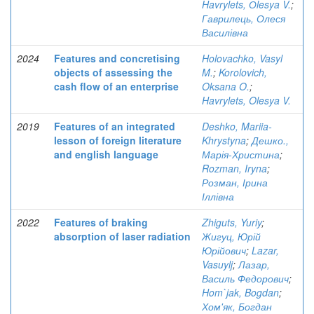
Havrylets, Оlesya V.
;
Гаврилець, Олеся
Василівна
2024
Features and concretising
Holovachko, Vasyl
objects of assessing the
M.
;
Korolovich,
cash flow of an enterprise
Oksana O.
;
Havrylets, Olesya V.
2019
Features of an integrated
Deshko, Mariia-
lesson of foreign literature
Khrystyna
;
Дешко.,
and english language
Марія-Христина
;
Rozman, Iryna
;
Розман, Ірина
Іллівна
2022
Features of braking
Zhiguts, Yuriy
;
absorption of laser radiation
Жигуц, Юрій
Юрійович
;
Lazar,
Vasuylj
;
Лазар,
Василь Федорович
;
Hom`jak, Bogdan
;
Хом'як, Богдан