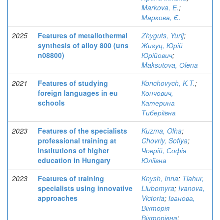
Markova, E.
;
Маркова, Є.
2025
Features of metallothermal
Zhyguts, Yurij
;
synthesis of alloy 800 (uns
Жигуц, Юрій
n08800)
Юрійович
;
Maksutova, Оlena
2021
Features of studying
Konchovych, K.T.
;
foreign languages in eu
Кончович,
schools
Катерина
Тиберіївна
2023
Features of the specialists
Kuzma, Olha
;
professional training at
Chovriy, Sofiya
;
institutions of higher
Човрій, Софія
education in Hungary
Юліївна
2023
Features of training
Knysh, Inna
;
Tiahur,
specialists using innovative
Liubomyra
;
Ivanova,
approaches
Victoria
;
Іванова,
Вікторія
Вікторівна
;