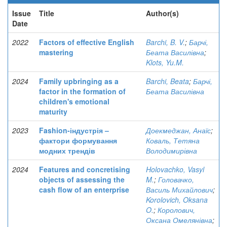
Issue
Title
Author(s)
Date
2022
Factors of effective English
Barchi, B. V.
;
Барчі,
mastering
Беата Василівна
;
Klots, Yu.M.
2024
Family upbringing as a
Barchi, Beata
;
Барчі,
factor in the formation of
Беата Василівна
children's emotional
maturity
2023
Fashion-індустрія –
Доекмеджан, Анаїс
;
фактори формування
Коваль, Тетяна
модних трендів
Володимирівна
2024
Features and concretising
Holovachko, Vasyl
objects of assessing the
M.
;
Головачко,
cash flow of an enterprise
Василь Михайлович
;
Korolovich, Oksana
O.
;
Королович,
Оксана Омелянівна
;