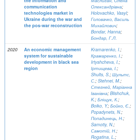
the information and
Маслиган, Олена
communication
Олександрівна
;
technologies market in
Holovachko, Vasyl
;
Ukraine during the war and
Головачко, Василь
the pos-war reconstruction
Михайлович
;
Bondar, Hanna
;
Бондар, Г.Л.
2020
An economic management
Kramarenko, I.
;
system for sustainable
Крамаренко, І.
;
development in black sea
Irtyshcheva, I.
;
region
Іртищева, І.
;
Shults, S.
;
Шультс,
С.
;
Stehnei, M.
;
Стегней, Маріанна
Іванівна
;
Blishchuk,
K.
;
Бліщук, К.
;
Boiko, Y.
;
Бойко, Є.
;
Popadynets, N.
;
Попадинець, Н.
;
Samotiy, N.
;
Самотій, Н.
;
Rogatina, L.
;