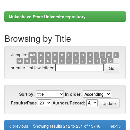
Mukachevo State University repository
Browsing by Title
Jump to:
0-9
A
B
C
D
E
F
G
H
I
J
K
L
M
N
O
P
Q
R
S
T
U
V
W
X
Y
Z
or enter first few letters:
Sort by:
In order:
Results/Page
Authors/Record:
< previous
Showing results 212 to 231 of 13746
next >