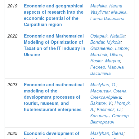
2019
Economic and geographical
Mashika, Hanna
aspects of research into the
Vasylivna
;
Машіка,
economic potential of the
Ганна Василівна
Carpathian region
2022
Economic and Mathematical
Ostapiuk, Nataliia
;
Modeling of Optimization of
Bondar, Mykola
;
Taxation of the IT Industry in
Gutsalenko, Liubov
;
Ukraine
Marchuk, Uliana
;
Resler, Maryna
;
Реслер, Марина
Василівна
2023
Economic and mathematical
Maslуhan, O.
;
modeling of the
Маслиган, Олена
development processes of
Олександрівна
;
tourist, museum, and
Bakatov, V.
;
Hromyk,
hotelrestaurant enterprises
A.
;
Kasinecz, O.
;
Касинець, Отокар
Вікторович
2025
Economic development of
Maslyhan, Olena
;