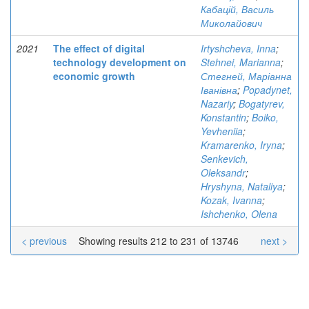
Кабацій, Василь
Миколайович
2021
The effect of digital
Irtyshcheva, Inna
;
technology development on
Stehnei, Marianna
;
economic growth
Стегней, Маріанна
Іванівна
;
Popadynet,
Nazariy
;
Bogatyrev,
Konstantin
;
Boiko,
Yevheniia
;
Kramarenko, Iryna
;
Senkevich,
Oleksandr
;
Hryshyna, Nataliya
;
Kozak, Ivanna
;
Ishchenko, Olena
< previous
Showing results 212 to 231 of 13746
next >