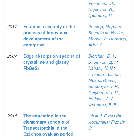
Рогатіна, Л.
;
Hryshyna, N.
;
Гришина, Н.
2017
Economic security in the
Реслер, Марина
process of innovative
Василівна
;
Resler,
development of the
Marina V.
;
Horbovyi,
enterprise
Artur Y.
2007
Edge absorption spectra of
Bletskan, D. I.
;
crystalline and glassy
Блеткан, Д. І.
;
PbGeS3
Kabacij, V. N.
;
Кабацій, Василь
Миколайович
;
Studenyak, I. P.
;
Студеняк, І. П.
;
Frolova, V. V.
;
Фролова, В. В.
2014
The education in the
Фізеші, Октавія
elementary schools of
Йосипівна
;
Fizeshi,
Transcarpathia in the
O.
Czechoslovakian period