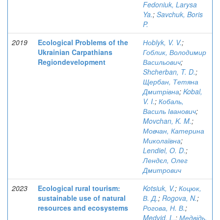
Fedoniuk, Larysa
Ya.
;
Savchuk, Boris
P.
2019
Ecological Problems of the
Ноblyk, V. V.
;
Ukrainian Carpathians
Гоблик, Володимир
Regiondevelopment
Васильович
;
Shcherban, T. D.
;
Щербан, Тетяна
Дмитрівна
;
Kobal,
V. I.
;
Кобаль,
Василь Іванович
;
Movchan, K. M.
;
Мовчан, Катерина
Миколаївна
;
Lendiel, O. D.
;
Лендєл, Олег
Дмитрович
2023
Ecological rural tourism:
Kotsiuk, V.
;
Коцюк,
sustainable use of natural
В. Д.
;
Rogova, N.
;
resources and ecosystems
Рогова, Н. В.
;
Medvid, L.
;
Медвідь,