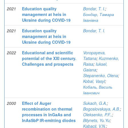
2021
Education quality
Bondar, T. I.
;
management at heis in
Бондар, Тамара
Ukraine during COVID-19
Іванівна
2021
Education quality
Bondar, T. I.
management at heis in
Ukraine during COVID-19
2022
Educational and scientific
Voropayeva,
potential of the XXI century.
Tatiana
;
Kuzmenko,
Challenges and prospects
Raisa
;
Iuksel,
Gaiana
;
Stepanenko, Olena
;
Kobal, Vasyl
;
Кобаль, Василь
Іванович
2000
Effect of Auger
Sukach, G.A.
;
recombination on thermal
Bogoslovskaya, A.B.
;
processes in InGaAs and
Oleksenko, P.F.,
;
InAsSbP IR-emitting diodes
Bilynets, Yu.Yu
;
Kabacij, V.N.
;