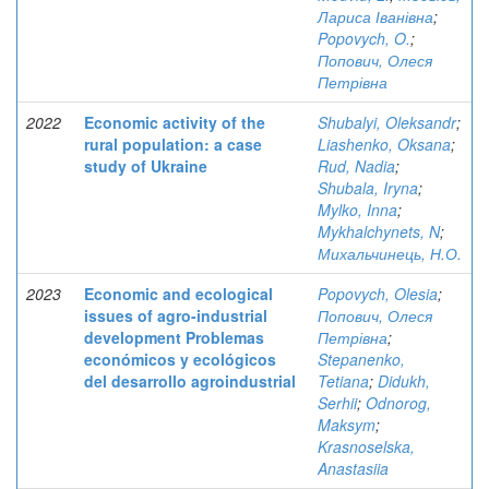
Лариса Іванівна
;
Popovych, O.
;
Попович, Олеся
Петрівна
2022
Economic activity of the
Shubalyi, Oleksandr
;
rural population: a case
Liashenko, Oksana
;
study of Ukraine
Rud, Nadia
;
Shubala, Iryna
;
Mylko, Inna
;
Mykhalchynets, N
;
Михальчинець, Н.О.
2023
Economic and ecological
Popovych, Olesia
;
issues of agro-industrial
Попович, Олеся
development Problemas
Петрівна
;
económicos y ecológicos
Stepanenko,
del desarrollo agroindustrial
Tetiana
;
Didukh,
Serhii
;
Odnorog,
Maksym
;
Krasnoselska,
Anastasiia