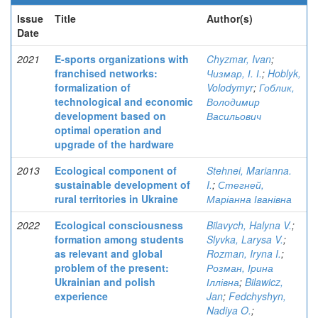
Issue
Title
Author(s)
Date
2021
E-sports organizations with
Chyzmar, Ivan
;
franchised networks:
Чизмар, І. І.
;
Hoblyk,
formalization of
Volodymyr
;
Гоблик,
technological and economic
Володимир
development based on
Васильович
optimal operation and
upgrade of the hardware
2013
Ecological component of
Stehnei, Marianna.
sustainable development of
I.
;
Стегней,
rural territories in Ukraine
Маріанна Іванівна
2022
Ecological consciousness
Bilavych, Halyna V.
;
formation among students
Slyvka, Larysa V.
;
as relevant and global
Rozman, Iryna I.
;
problem of the present:
Розман, Ірина
Ukrainian and polish
Іллівна
;
Bilawicz,
experience
Jan
;
Fedchyshyn,
Nadiya O.
;