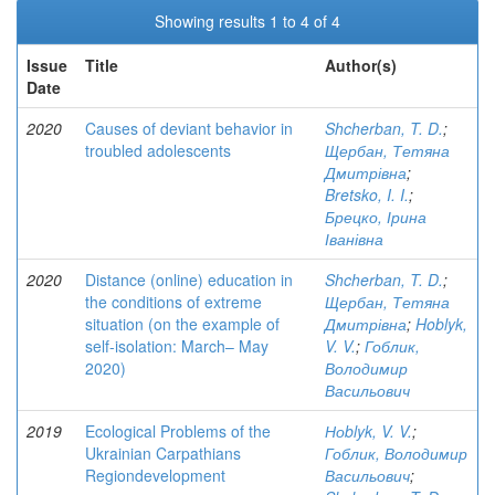
Showing results 1 to 4 of 4
Issue
Title
Author(s)
Date
2020
Causes of deviant behavior in
Shcherban, T. D.
;
troubled adolescents
Щербан, Тетяна
Дмитрівна
;
Bretsko, I. I.
;
Брецко, Ірина
Іванівна
2020
Distance (online) education in
Shcherban, T. D.
;
the conditions of extreme
Щербан, Тетяна
situation (on the example of
Дмитрівна
;
Hoblyk,
self-isolation: March– May
V. V.
;
Гоблик,
2020)
Володимир
Васильович
2019
Ecological Problems of the
Ноblyk, V. V.
;
Ukrainian Carpathians
Гоблик, Володимир
Regiondevelopment
Васильович
;