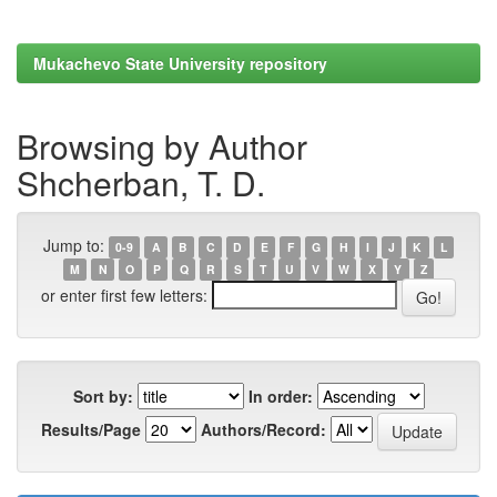
Mukachevo State University repository
Browsing by Author
Shcherban, T. D.
Jump to:
0-9
A
B
C
D
E
F
G
H
I
J
K
L
M
N
O
P
Q
R
S
T
U
V
W
X
Y
Z
or enter first few letters:
Sort by:
In order:
Results/Page
Authors/Record: