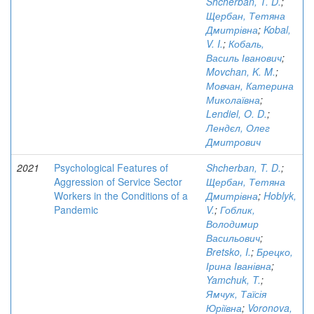
Shcherban, T. D.
;
Щербан, Тетяна
Дмитрівна
;
Kobal,
V. I.
;
Кобаль,
Василь Іванович
;
Movchan, K. M.
;
Мовчан, Катерина
Миколаївна
;
Lendiel, O. D.
;
Лендєл, Олег
Дмитрович
2021
Psychological Features of
Shcherban, T. D.
;
Aggression of Service Sector
Щербан, Тетяна
Workers in the Conditions of a
Дмитрівна
;
Hoblyk,
Pandemic
V.
;
Гоблик,
Володимир
Васильович
;
Bretsko, I.
;
Брецко,
Ірина Іванівна
;
Yamchuk, T.
;
Ямчук, Таїсія
Юріївна
;
Voronova,