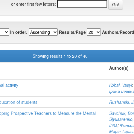
or enter first few letters:
In order:
Results/Page
Authors/Record
Showing results 1 to 20 of 40
Author(s)
al activity
Kobal, Vasyl
Ірина Іллівн
education of students
Rushanski, J
loping Prospective Teachers to Measure the Mental
Savchuk, Bor
Slyusarenko,
Inna
;
Фельца
Марія Тарас