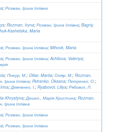
na
;
Розман, Ірина Іллівна
rys
;
Rozman, Iryna
;
Розман, Ірина Іллівна
;
Bagriy,
huk-Kashetska, Maria
na
;
Розман, Ірина Іллівна
;
Mihovk, Maria
na
;
Розман, Ірина Іллівна
;
Achilova, Valeriya
;
ерія
ola
;
Пічкур, М.
;
Oliiar, Mariia
;
Оліяр, М.
;
Rozman,
, Ірина Іллівна
;
Petrenko, Oksana
;
Петренко, О.
;
Irina
;
Демченко, І.
;
Ryabovol, Liliya
;
Рябовол, Л.
ia-Khrystyna
;
Дешко., Марія-Христина
;
Rozman,
, Ірина Іллівна
na
;
Розман, Ірина Іллівна
na
;
Розман, Ірина Іллівна