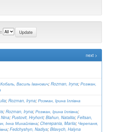
:
next >
;
Кобаль, Василь Іванович
;
Rozman, Iryna
;
Розман,
а
ulia
;
Rozman, Iryna
;
Розман, Ірина Іллівна
is
;
Rozman, Iryna
;
Розман, Ірина Іллівна
;
 Nina
;
Pustovit, Hryhorii
;
Blahun, Nataliia
;
Feltsan,
н, Інна Михайлівна
;
Cherepania, Mariia
;
Черепаня,
івна
;
Fedchyshyn, Nadiya
;
Bilavych, Halyna