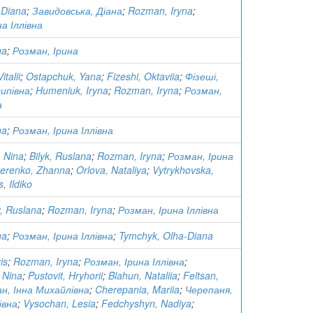
 Diana
;
Завидовська, Діана
;
Rozman, Iryna
;
а Іллівна
na
;
Розман, Ірина
talii
;
Ostapchuk, Yana
;
Fizeshi, Oktaviia
;
Фізеші,
ипівна
;
Humeniuk, Iryna
;
Rozman, Iryna
;
Розман,
а
na
;
Розман, Ірина Іллівна
 Nina
;
Bilyk, Ruslana
;
Rozman, Iryna
;
Розман, Ірина
erenko, Zhanna
;
Orlova, Nataliya
;
Vytrykhovska,
, Ildiko
y, Ruslana
;
Rozman, Iryna
;
Розман, Ірина Іллівна
na
;
Розман, Ірина Іллівна
;
Tymchyk, Olha-Diana
is
;
Rozman, Iryna
;
Розман, Ірина Іллівна
;
 Nina
;
Pustovit, Hryhorii
;
Blahun, Nataliia
;
Feltsan,
н, Інна Михайлівна
;
Cherepania, Mariia
;
Черепаня,
івна
;
Vysochan, Lesia
;
Fedchyshyn, Nadiya
;