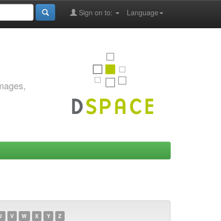
Sign on to:
Language
images,
U
V
W
X
Y
Z