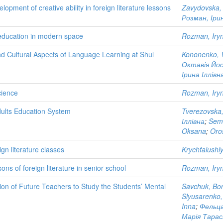
opment of creative ability in foreign literature lessons
Zavydovska,
Розман, Ірин
 education in modern space
Rozman, Iry
nd Cultural Aspects of Language Learning at Shul
Kononenko, Vi
Октавія Йос
Ірина Іллівн
cience
Rozman, Iry
dults Education System
Tverezovska,
Іллівна
;
Sem
Oksana
;
Oros
gn literature classes
Krychfalushi
ns of foreign literature in senior school
Rozman, Iry
ion of Future Teachers to Study the Students’ Mental
Savchuk, Bor
Slyusarenko,
Inna
;
Фельца
Марія Тарас