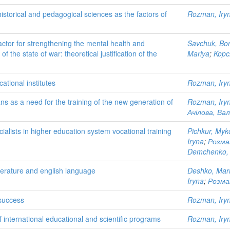
istorical and pedagogical sciences as the factors of
Rozman, Iry
actor for strengthening the mental health and
Savchuk, Bo
of the state of war: theoretical justification of the
Mariya
;
Kopc
tional institutes
Rozman, Iry
ans as a need for the training of the new generation of
Rozman, Iry
Ачілова, Вал
alists in higher education system vocational training
Pichkur, Myk
Iryna
;
Розман
Demchenko, 
iterature and english language
Deshko, Mari
Iryna
;
Розман
 success
Rozman, Iry
 international educational and scientific programs
Rozman, Iry