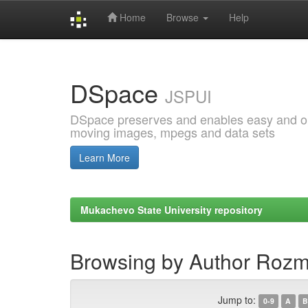
Home
Browse
Help
Skip
navigation
DSpace
JSPUI
DSpace preserves and enables easy and open
moving images, mpegs and data sets
Learn More
Mukachevo State University repository
Browsing by Author Rozm
Jump to:
0-9
A
B