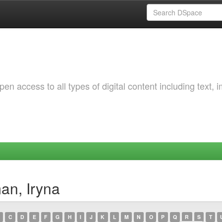
 access to all types of digital content including text, 
an, Iryna
C
D
E
F
G
H
I
J
K
L
M
N
O
P
Q
R
S
T