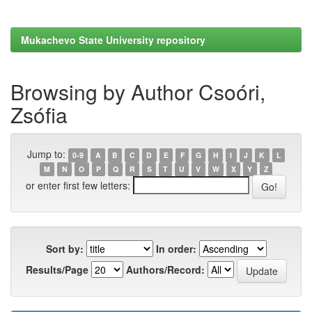
Mukachevo State University repository
Browsing by Author Csoóri,
Zsófia
Jump to:
0-9
A
B
C
D
E
F
G
H
I
J
K
L
M
N
O
P
Q
R
S
T
U
V
W
X
Y
Z
or enter first few letters:
Sort by:
In order:
Results/Page
Authors/Record: