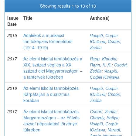
Showing results 1 to 13 of 13
Issue
Title
Author(s)
Date
2015
Adalékok a munkácsi
Човрій, Софія
tanítóképzés történetéből
Юліївна
;
Csoóri,
(1914–1919)
Zsófia
2017
Az elemi iskolai tanítóképzés a
Papp, Klaudia
;
XIX. század végi és a XX.
Папп, К. Л.
;
Csoóri,
század elei Magyarországon –
Zsófia
;
Човрій,
a tantervek tükrében
Софія Юліїївна
2018
Az elemi iskolai tanítóképzés
Човрій, Софія
Kárpátalján a dualizmus
Юліївна
;
Csoóri,
korában
Zsófia
2017
Az elemi iskolai tanítóképzés
Csoóri, Zsófia
;
Magyarországon – az Eötvös
Chovriy, Sofiya
;
József népoktatási törvénye
Човрій, Софія
tükrében
Юліївна
;
Varadi,
Agota Vanessza
;