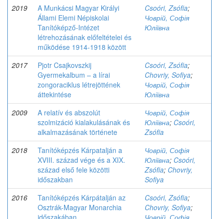
2019
A Munkácsi Magyar Királyi
Csoóri, Zsófia
;
Állami Elemi Népiskolai
Човрій, Софія
Tanítóképző-Intézet
Юліївна
létrehozásának előfeltételei és
működése 1914-1918 között
2017
Pjotr Csajkovszkij
Csoóri, Zsófia
;
Gyermekalbum – a lírai
Chovriy, Sofiya
;
zongoraciklus létrejöttének
Човрій, Софія
áttekintése
Юліївна
2009
A relatív és abszolút
Човрій, Софія
szolmizáció kialakulásának és
Юліївна
;
Csoóri,
alkalmazásának története
Zsófia
2018
Tanítóképzés Kárpatalján a
Човрій, Софія
XVIII. század vége és a XIX.
Юліївна
;
Csoóri,
század első fele közötti
Zsófia
;
Chovriy,
időszakban
Sofiya
2016
Tanítóképzés Kárpátalján az
Csoóri, Zsófia
;
Osztrák-Magyar Monarchia
Chovriy, Sofiya
;
időszakában
Човрій, Софія