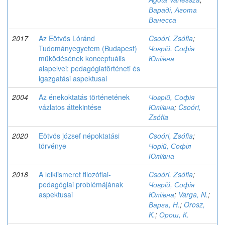
Вараді, Агота
Ванесса
2017
Az Eötvös Lóránd
Csoóri, Zsófia
;
Tudományegyetem (Budapest)
Човрій, Софія
működésének konceptuális
Юліївна
alapelvei: pedagógiatörténeti és
igazgatási aspektusai
2004
Az énekoktatás történetének
Човрій, Софія
vázlatos áttekintése
Юліївна
;
Csoóri,
Zsófia
2020
Eötvös józsef népoktatási
Csoóri, Zsófia
;
törvénye
Чорій, Софія
Юліївна
2018
A lelkiismeret filozófiai-
Csoóri, Zsófia
;
pedagógiai problémájának
Човрій, Софія
aspektusai
Юліївна
;
Varga, N.
;
Варга, Н.
;
Orosz,
K.
;
Орош, К.