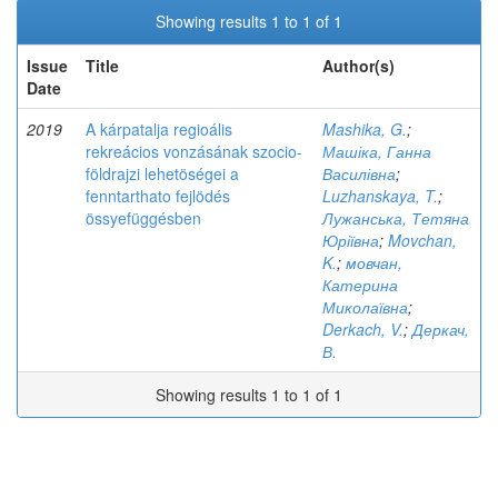
Showing results 1 to 1 of 1
Issue
Title
Author(s)
Date
2019
A kárpatalja regioális
Mashika, G.
;
rekreácios vonzásának szocio-
Машіка, Ганна
földrajzi lehetöségei a
Василівна
;
fenntarthato fejlödés
Luzhanskaya, T.
;
össyefüggésben
Лужанська, Тетяна
Юріївна
;
Movchan,
K.
;
мовчан,
Катерина
Миколаївна
;
Derkach, V.
;
Деркач,
В.
Showing results 1 to 1 of 1