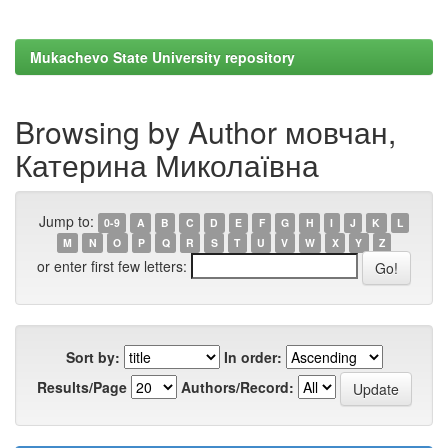
Mukachevo State University repository
Browsing by Author мовчан,
Катерина Миколаївна
Jump to:
0-9
A
B
C
D
E
F
G
H
I
J
K
L
M
N
O
P
Q
R
S
T
U
V
W
X
Y
Z
or enter first few letters:
Sort by:
In order:
Results/Page
Authors/Record: