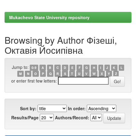
Mukachevo State University repository
Browsing by Author Фізеші,
Октавія Йосипівна
Jump to:
0-9
A
B
C
D
E
F
G
H
I
J
K
L
M
N
O
P
Q
R
S
T
U
V
W
X
Y
Z
or enter first few letters:
Sort by:
In order:
Results/Page
Authors/Record: