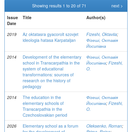
Showing results 1 to 20 of 71
next >
Issue
Title
Author(s)
Date
2019
Az oktatasra gyacorolt szovjet
Fizeshi, Oktaviia
;
ideologia hatasa Karpataljan
Фізеші, Октавія
Йосипівна
2014
Development of the elementary
Фізеші, Октавія
school in Transcarpathia in the
Йосипівна
;
Fizeshi,
system of educational
O.
transformations: sources of
research on the history of
pedagogy
2014
The education in the
Фізеші, Октавія
elementary schools of
Йосипівна
;
Fizeshi,
Transcarpathia in the
O.
Czechoslovakian period
2026
Elementary school as a forum
Oleksenko, Roman
;
for the development of
Prima, Raisa
;