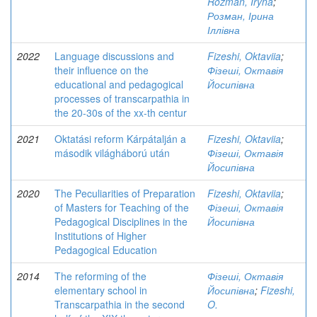
Rozman, Iryna
;
Розман, Ірина
Іллівна
2022
Language discussions and
Fizeshi, Oktaviia
;
their influence on the
Фізеші, Октавія
educational and pedagogical
Йосипівна
processes of transcarpathia in
the 20-30s of the xx-th centur
2021
Oktatási reform Kárpátalján a
Fizeshi, Oktaviia
;
második világháború után
Фізеші, Октавія
Йосипівна
2020
The Peculiarities of Preparation
Fizeshi, Oktaviia
;
of Masters for Teaching of the
Фізеші, Октавія
Pedagogical Disciplines in the
Йосипівна
Institutions of Higher
Pedagogical Education
2014
The reforming of the
Фізеші, Октавія
elementary school in
Йосипівна
;
Fizeshi,
Transcarpathia in the second
O.