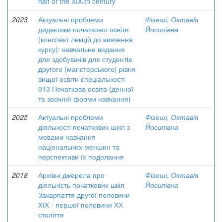
half of the XIX-th century
2023
Актуальні проблеми
Фізеші, Октавія
дидактики початкової освіти
Йосипівна
(конспект лекцій до вивчення
курсу): навчальне видання
для здобувачів для студентів
другого (магістерського) рівня
вищої освіти спеціальності
013 Початкова освіта (денної
та заочної форми навчання)
2025
Актуальні проблеми
Фізеші, Октавія
діяльності початкових шкіл з
Йосипівна
мовами навчання
національних меншин та
перспективи їх подолання
2018
Архівні джерела про
Фізеші, Октавія
діяльність початкових шкіл
Йосипівна
Закарпаття другої половини
ХІХ - першої половини ХХ
століття