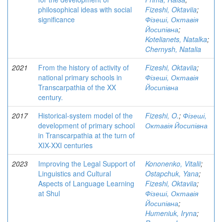
philosophical ideas with social
Fizeshi, Oktaviia
;
significance
Фізеші, Октавія
Йосипівна
;
Kotelianets, Natalka
;
Chernysh, Natalia
2021
From the history of activity of
Fizeshi, Oktaviia
;
national primary schools in
Фізеші, Октавія
Transcarpathia of the XX
Йосипівна
century.
2017
Historical-system model of the
Fizeshi, O.
;
Фізеші,
development of primary school
Октавія Йосипівна
in Transcarpathia at the turn of
XIX-XXI centuries
2023
Improving the Legal Support of
Kononenko, Vitalii
;
Linguistics and Cultural
Ostapchuk, Yana
;
Aspects of Language Learning
Fizeshi, Oktaviia
;
at Shul
Фізеші, Октавія
Йосипівна
;
Humeniuk, Iryna
;