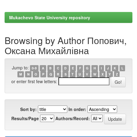
Mukachevo State University repository
Browsing by Author Попович,
Оксана Михайлівна
Jump to:
0-9
A
B
C
D
E
F
G
H
I
J
K
L
M
N
O
P
Q
R
S
T
U
V
W
X
Y
Z
or enter first few letters:
Sort by:
In order:
Results/Page
Authors/Record: