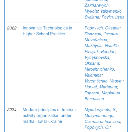
Zakharevych,
Mykola
;
Yakymenko,
Svitlana
;
Povlin, Iryna
2022
Innovative Technologies in
Popovych, Oksana
;
Higher School Practice
Попович, Оксана
Михайлівна
;
Makhynia, Nataliia
;
Pavlyuk, Bohdan
;
Vytrykhovska,
Oksana
;
Miroshnichenko,
Valentina
;
Veremijenko, Vadym
;
Horvat, Marianna
;
Горват, Маріанна
Василівна
2024
Modern principles of tourism
Mykulanynets, S.
;
activity organization under
Микуланинець,
martial law in ukraine
Світлана Іванівна
;
Popovych, O.
;