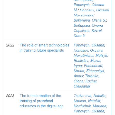
Popovych, Oksana
M.
;
Попович, Оксана
Михайлівна
;
Bobyrieva, Olena S.
;
Бобирєва, Олена
Сергіївна
;
Kovrei,
Dora Y.
2022
The role of smart technologies
Popovych, Oksana
;
in training future specialists
Попович, Оксана
Михайлівна
;
Motsyk,
Rostislav
;
Mozul,
Iryna
;
Fedchenko,
Karina
;
Zhbanchyk,
Andrii
;
Terenko,
Olena
;
Kuchai,
Oleksandr
2023
The transformation of the
Tsukanova, Nataliia
;
training of preschool
Kanosa, Nataliia
;
educators in the digital age
Hordiichuk, Mariana
;
Popovych, Oksana
;