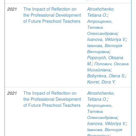
2021
The Impact of Reflection on
Atroshchenko,
the Professional Development
Tetiana O.
;
of Future Preschool Teachers
Атрощенко,
Тетяна
Олександрівна
;
Ivanova, Viktoriya V.
;
Іванова, Вікторія
Вікторівна
;
Popovych, Oksana
M.
;
Попович, Оксана
Михайлівна
;
Bobyrieva, Olena S.
;
Kovrei, Dora Y.
2021
The Impact of Reflection on
Atroshchenko,
the Professional Development
Tetiana O.
;
of Future Preschool Teachers
Атрощенко,
Тетяна
Олександрівна
;
Ivanova, Viktoriya V.
;
Іванова, Вікторія
Вікторівна
;