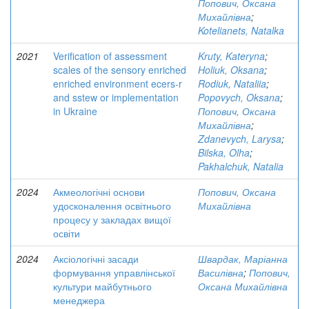
Попович, Оксана
Михайлівна
;
Kotelianets, Natalka
2021
Verification of assessment
Kruty, Kateryna
;
scales of the sensory enriched
Holiuk, Oksana
;
enriched environment ecers-r
Rodiuk, Nataliia
;
and sstew or implementation
Popovych, Oksana
;
in Ukraine
Попович, Оксана
Михайлівна
;
Zdanevych, Larysa
;
Bilska, Olha
;
Pakhalchuk, Natalia
2024
Акмеологічні основи
Попович, Оксана
удосконалення освітнього
Михайлівна
процесу у закладах вищої
освіти
2024
Аксіологічні засади
Швардак, Маріанна
формування управлінської
Василівна
;
Попович,
культури майбутнього
Оксана Михайлівна
менеджера