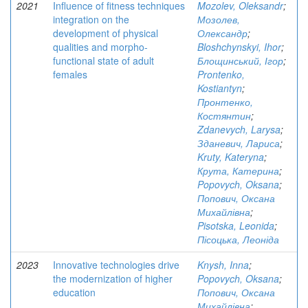
2021
Influence of fitness techniques
Mozolev, Oleksandr
;
integration on the
Мозолев,
development of physical
Олександр
;
qualities and morpho-
Bloshchynskyi, Ihor
;
functional state of adult
Блощинський, Ігор
;
females
Prontenko,
Kostiantyn
;
Пронтенко,
Костянтин
;
Zdanevych, Larysa
;
Зданевич, Лариса
;
Kruty, Kateryna
;
Крута, Катерина
;
Popovych, Oksana
;
Попович, Оксана
Михайлівна
;
Pisotska, Leonida
;
Пісоцька, Леоніда
2023
Innovative technologies drive
Knysh, Inna
;
the modernization of higher
Popovych, Oksana
;
education
Попович, Оксана
Михайлівна
;