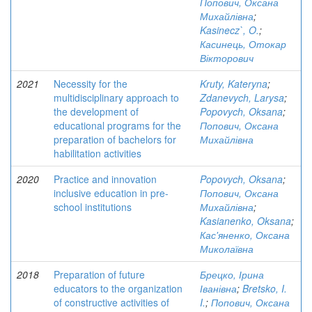
Попович, Оксана
Михайлівна
;
Kasinecz`, O.
;
Касинець, Отокар
Вікторович
2021
Necessity for the
Kruty, Kateryna
;
multidisciplinary approach to
Zdanevych, Larysa
;
the development of
Popovych, Oksana
;
educational programs for the
Попович, Оксана
preparation of bachelors for
Михайлівна
habilitation activities
2020
Practice and innovation
Popovych, Oksana
;
inclusive education in pre-
Попович, Оксана
school institutions
Михайлівна
;
Kasianenko, Oksana
;
Кас'яненко, Оксана
Миколаївна
2018
Preparation of future
Брецко, Ірина
educators to the organization
Іванівна
;
Bretsko, I.
of constructive activities of
I.
;
Попович, Оксана