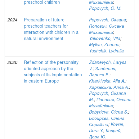
preschool children
Михайлівна
;
Popovych, O. M.
2024
Preparation of future
Popovych, Oksana
;
preschool teachers for
Попович, Оксана
interaction with children in a
Михайлівна
;
natural environment
Yakovenko, Vita
;
Mylian, Zhanna
;
Yushchik, Lydmila
2020
Reflection of the personality-
Zdanevych, Larysa
oriented approach by the
V.
;
Зладенич,
subjects of its implementation
Лариса В.
;
in eastern Europe
Kharkivska, Alla A.
;
Харківська, Алла А.
;
Popovych, Oksana
M.
;
Попович, Оксана
Михайлівна
;
Bobyrieva, Olena S.
;
Бобирєва, Олена
Сергіївна
;
Kovrei,
Dora Y.
;
Коврей,
Дора Ю.