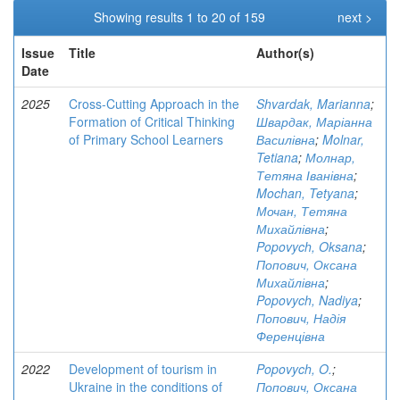
Showing results 1 to 20 of 159
next >
Issue
Title
Author(s)
Date
2025
Cross-Cutting Approach in the
Shvardak, Marianna
;
Formation of Critical Thinking
Швардак, Маріанна
of Primary School Learners
Василівна
;
Molnar,
Tetiana
;
Молнар,
Тетяна Іванівна
;
Mochan, Tetyana
;
Мочан, Тетяна
Михайлівна
;
Popovych, Oksana
;
Попович, Оксана
Михайлівна
;
Popovych, Nadiya
;
Попович, Надія
Ференцівна
2022
Development of tourism in
Popovych, O.
;
Ukraine in the conditions of
Попович, Оксана