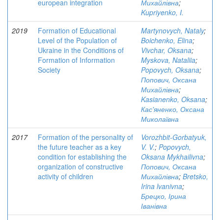
european integration
Михайлівна
;
Kupriyenko, I.
2019
Formation of Educational
Martynovych, Nataly
;
Level of the Population of
Boichenko, Elina
;
Ukraine in the Conditions of
Vivchar, Oksana
;
Formation of Information
Myskova, Nataliia
;
Society
Popovych, Oksana
;
Попович, Оксана
Михайлівна
;
Kasianenko, Oksana
;
Кас'яненко, Оксана
Миколаївна
2017
Formation of the personality of
Vorozhbit-Gorbatyuk,
the future teacher as a key
V. V.
;
Popovych,
condition for establishing the
Oksana Mykhailivna
;
organization of constructive
Попович, Оксана
activity of children
Михайлівна
;
Bretsko,
Irina lvanivna
;
Брецко, Ірина
Іванівна