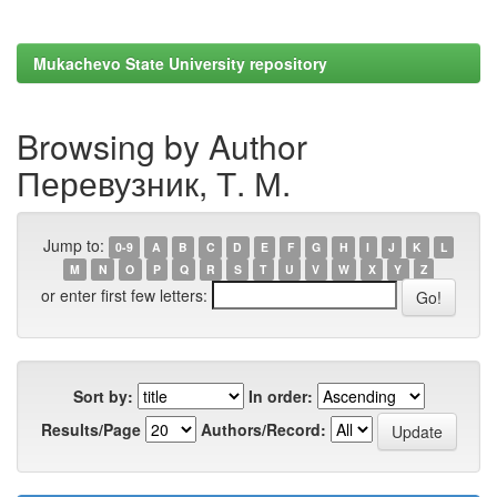
Mukachevo State University repository
Browsing by Author
Перевузник, Т. М.
Jump to:
0-9
A
B
C
D
E
F
G
H
I
J
K
L
M
N
O
P
Q
R
S
T
U
V
W
X
Y
Z
or enter first few letters:
Sort by:
In order:
Results/Page
Authors/Record: