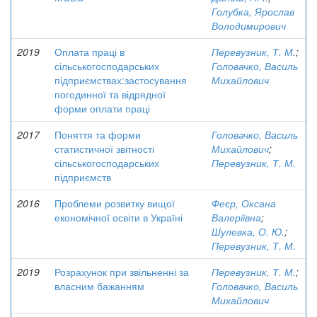
Голубка, Ярослав
Володимирович
2019
Оплата праці в
Перевузник, Т. М.
;
сільськогосподарських
Головачко, Василь
підприємствах:застосування
Михайлович
погодинної та відрядної
форми оплати праці
2017
Поняття та форми
Головачко, Василь
статистичної звітності
Михайлович
;
сільськогосподарських
Перевузник, Т. М.
підприємств
2016
Проблеми розвитку вищої
Феєр, Оксана
економічної освіти в Україні
Валеріївна
;
Шулевка, О. Ю.
;
Перевузник, Т. М.
2019
Розрахунок при звільненні за
Перевузник, Т. М.
;
власним бажанням
Головачко, Василь
Михайлович