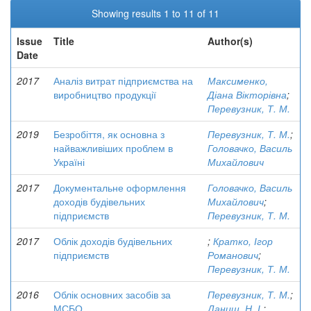
Showing results 1 to 11 of 11
Issue
Title
Author(s)
Date
2017
Аналіз витрат підприємства на
Максименко,
виробництво продукції
Діана Вікторівна
;
Перевузник, Т. М.
2019
Безробіття, як основна з
Перевузник, Т. М.
;
найважливіших проблем в
Головачко, Василь
Україні
Михайлович
2017
Документальне оформлення
Головачко, Василь
доходів будівельних
Михайлович
;
підприємств
Перевузник, Т. М.
2017
Облік доходів будівельних
;
Кратко, Ігор
підприємств
Романович
;
Перевузник, Т. М.
2016
Облік основних засобів за
Перевузник, Т. М.
;
МСБО
Даниш, Н. І.
;