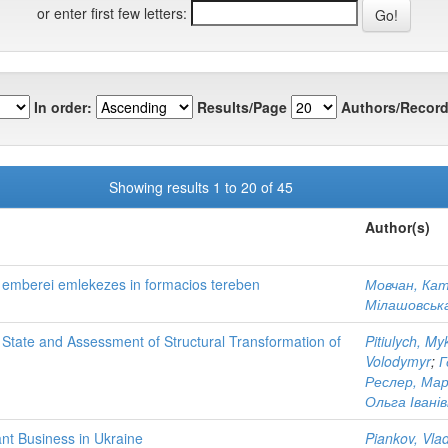
or enter first few letters:
In order:
Results/Page
Authors/Record
Showing results 1 to 20 of 45
Author(s)
 emberei emlekezes in formacios tereben
Мовчан, Ка
Мілашовська
 State and Assessment of Structural Transformation of
Pitiulych, My
Volodymyr
;
Г
Реслер, Мар
Ольга Івані
nt Business in Ukraine
Piankov, Vla