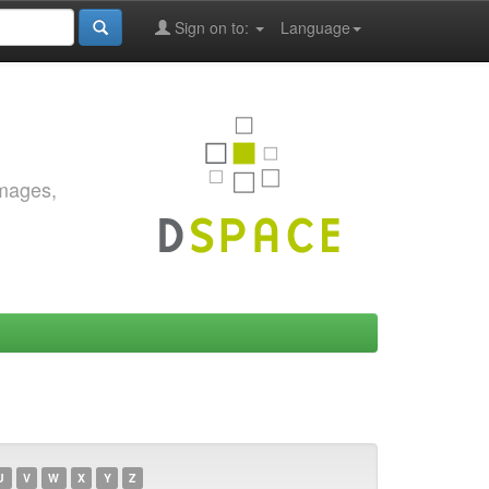
Sign on to:
Language
images,
U
V
W
X
Y
Z