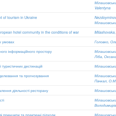
Мілашовська
Valentyna
nt of tourism in Ukraine
Nezdoyminov
Мілашовська
european hotel community in the conditions of war
Milashovska, 
их умовах
Головко, Ол
існого інформаційного простору
Мілашовська
Ліба, Оксан
і туристичних дестинацій
Мілашовська
делювання та прогнозування
Мілашовська
Пачкал, О.М
алення діяльності ресторану
Мілашовська
сті
Мілашовська
Володимирі
 принципи та практичні підходи
Мілашовська