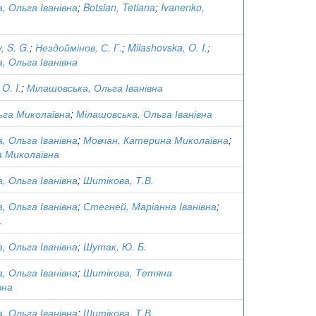
, Ольга Іванівна
;
Botsian, Tetiana
;
Ivanenko,
, S. G.
;
Нездоймінов, С. Г.
;
Milashovska, O. I.
;
, Ольга Іванівна
O. I.
;
Мілашовська, Ольга Іванівна
ьга Миколаївна
;
Мілашовська, Ольга Іванівна
, Ольга Іванівна
;
Мовчан, Катерина Миколаївна
;
а Миколаївна
, Ольга Іванівна
;
Шитікова, Т.В.
, Ольга Іванівна
;
Стегней, Маріанна Іванівна
;
.
, Ольга Іванівна
;
Шутак, Ю. Б.
, Ольга Іванівна
;
Шитікова, Тетяна
вна
, Ольга Іванівна
;
Шитікова, Т.В.