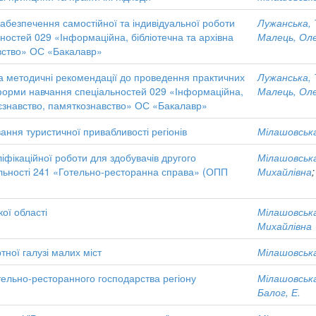
забезпечення самостійної та індивідуальної роботи
Лужанська, 
ностей 029 «Інформаційна, бібліотечна та архівна
Малець, Ол
вство» ОС «Бакалавр»
та методичні рекомендації до проведення практичних
Лужанська, 
 форми навчання спеціальностей 029 «Інформаційна,
Малець, Ол
еєзнавство, памяткознавство» ОС «Бакалавр»
ання туристичної привабливості регіонів
Мілашовська
іфікаційної роботи для здобувачів другого
Мілашовська
іальності 241 «Готельно-ресторанна справа» (ОПП
Михайлівна
ої області
Мілашовська
Михайлівна
ної галузі малих міст
Мілашовська
отельно-ресторанного господарства регіону
Мілашовська
Балог, Е.