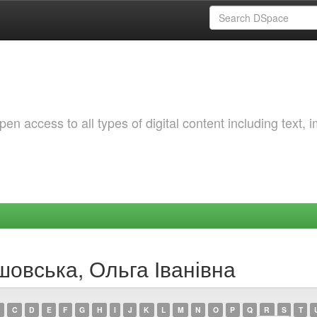
 access to all types of digital content including text, 
шовська, Ольга Іванівна
C
D
E
F
G
H
I
J
K
L
M
N
O
P
Q
R
S
T