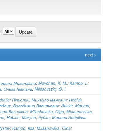
:
next >
терина Миколаївна
;
Movchan, K. M.
;
Kampo, I.
;
, Ольга Іванівна
;
Milesovszkij, O. I.
khailo
;
Пітюлич, Михайло Іванович
;
Hoblyk,
облик, Володимир Васильович
;
Resler, Maryna
;
ина Василівна
;
Milashovska, Olga
;
Мілашовська,
вна
;
Rubish, Maryna
;
Рубіш, Марина Андріївна
dyslav
;
Kampo, Ilda
;
Milashovska, Olha
;