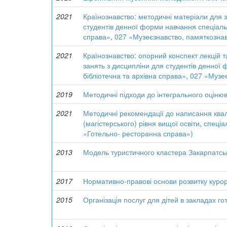
2021
Країнознавство: методичні матеріали для 
студентів денної форми навчання спеціаль
справа», 027 «Музеєзнавство, памяткозна
2021
Країнознавство: опорний конспект лекцій 
занять з дисципліни для студентів денної
бібліотечна та архівна справа», 027 «Муз
2019
Методичні підходи до інтегрального оцінюв
2021
Методичні рекомендації до написання квал
(магістерського) рівня вищої освіти, спец
«Готельно- ресторанна справа»)
2013
Модель туристичного кластера Закарпатськ
2017
Нормативно-правові основи розвитку курорт
2015
Організація послуг для дітей в закладах г