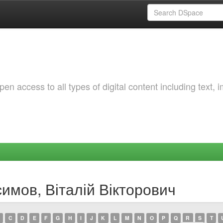
 access to all types of digital content including text, 
симов, Віталій Вікторович
C
D
E
F
G
H
I
J
K
L
M
N
O
P
Q
R
S
T