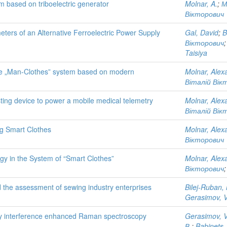
m based on triboelectric generator
Molnar, A.
;
М
Вікторович
ters of an Alternative Ferroelectric Power Supply
Gal, David
;
B
Вікторович
Taisiya
the „Man-Clothes” system based on modern
Molnar, Alex
Віталій Вік
ting device to power a mobile medical telemetry
Molnar, Alex
Віталій Вік
ng Smart Clothes
Molnar, Alex
Вікторович
gy in the System of “Smart Clothes”
Molnar, Alex
Вікторович
he assessment of sewing industry enterprises
Bilej-Ruban, 
Gerasimov, Vi
 by interference enhanced Raman spectroscopy
Gerasimov, V
В.
;
Babinets,