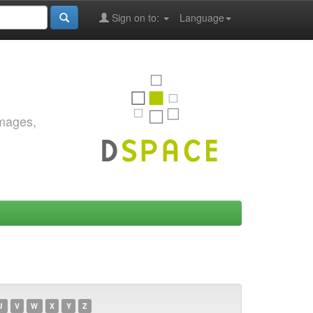
Sign on to:
Language
images,
U
V
W
X
Y
Z