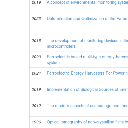
2019
A concept of environmental monitoring syste
2023
Determination and Optimization of the Parame
2016
The development of monitoring devices in 
microcontrollers
2020
Ferroelectric based multi-type energy-harves
system
2024
Ferroelectric Energy Harvesters For Poweri
2019
Implementation of Biological Sources of Ener
2012
The modern aspects of ecomanagement and t
1996
Optical tomography of non-crystalline films