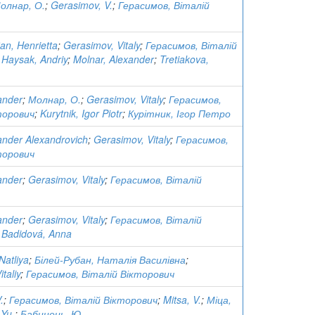
олнар, О.
;
Gerasimov, V.
;
Герасимов, Віталій
an, Henrietta
;
Gerasimov, Vitaly
;
Герасимов, Віталій
;
Haysak, Andriy
;
Molnar, Alexander
;
Tretiakova,
ander
;
Молнар, О.
;
Gerasimov, Vitaly
;
Герасимов,
торович
;
Kurytnik, Igor Piotr
;
Курітник, Ігор Петро
ander Alexandrovich
;
Gerasimov, Vitaly
;
Герасимов,
торович
ander
;
Gerasimov, Vitaly
;
Герасимов, Віталій
ander
;
Gerasimov, Vitaly
;
Герасимов, Віталій
;
Badidová, Anna
Natliya
;
Білей-Рубан, Наталія Василівна
;
taliy
;
Герасимов, Віталій Вікторович
.
;
Герасимов, Віталій Вікторович
;
Mitsa, V.
;
Міца,
 Yu.
;
Бабинець, Ю.