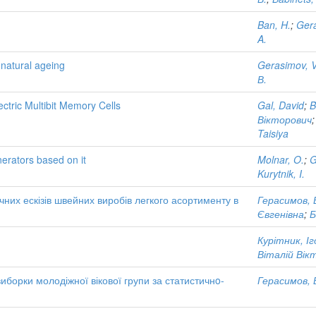
Ban, H.
;
Gera
A.
 natural ageing
Gerasimov, V
В.
ctric Multibit Memory Cells
Gal, David
;
B
Вікторович
Taisiya
nerators based on it
Molnar, O.
;
G
Kurytnik, I.
них ескізів швейних виробів легкого асортименту в
Герасимов, 
Євгенівна
;
Б
Курітник, 
Віталій Вік
борки молодіжної вікової групи за статистичнo-
Герасимов, 