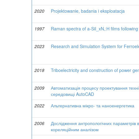
2020
Projektowanie, badania i eksploatacja
1997
Raman spectra of a-SiI_xN,:H films following
2023
Research and Simulation System for Ferroele
2018
Triboelectricity and construction of power ge
2009
Автоматизація процесу проектування техніч
середовищі AutoCAD
2022
Альтернативна мікро- та наноенергетика
2006
Дослідження антропологічних параметрів ви
кореляційним аналізом