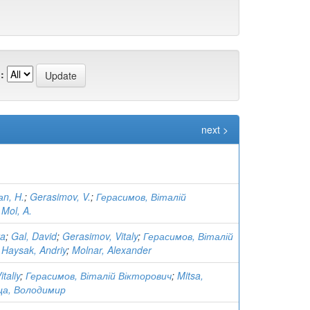
:
next >
аn, H.
;
Gerasimov, V.
;
Герасимов, Віталій
;
Mol, A.
ta
;
Gal, David
;
Gerasimov, Vitaly
;
Герасимов, Віталій
;
Haysak, Andriy
;
Molnar, Alexander
taliy
;
Герасимов, Віталій Вікторович
;
Mitsa,
а, Володимир