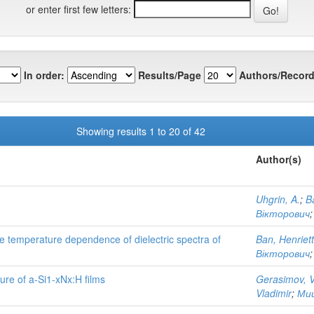
or enter first few letters:
In order:
Results/Page
Authors/Record
Showing results 1 to 20 of 42
Author(s)
Uhgrin, A.
;
B
Вікторович
 temperature dependence of dielectric spectra of
Ban, Henriet
Вікторович
ure of a-Si1-xNx:H films
Gerasimov, Vi
Vladimir
;
Миц