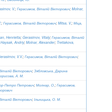
simov, V.
;
Герасимов, Віталій Вікторович
;
Molnar,
.
;
Герасимов, Віталій Вікторович
;
Mitsa, V.
;
Міца,
an, Henrietta
;
Gerasimov, Vitaly
;
Герасимов, Віталій
;
Haysak, Andriy
;
Molnar, Alexander
;
Tretiakova,
erasimov, V.V.
;
Герасимов, Віталій Вікторович
;
Віталій Вікторович
;
Зябловська, Дарина
орисова, А. М.
Ігор-Петро Петрович
;
Молнар, О.
;
Герасимов,
торович
Віталій Вікторович
;
Ільницька, О. М.