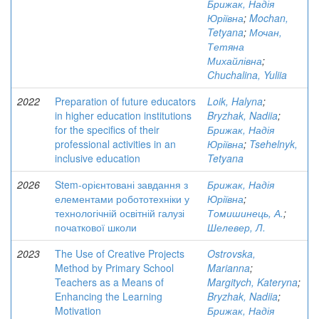
Брижак, Надія
Юріївна
;
Mochan,
Tetyana
;
Мочан,
Тетяна
Михайлівна
;
Chuchalina, Yuliia
2022
Preparation of future educators
Loik, Halyna
;
in higher education institutions
Bryzhak, Nadiia
;
for the specifics of their
Брижак, Надія
professional activities in an
Юріївна
;
Tsehelnyk,
inclusive education
Tetyana
2026
Stem-орієнтовані завдання з
Брижак, Надія
елементами робототехніки у
Юріївна
;
технологічній освітній галузі
Томишинець, А.
;
початкової школи
Шелевер, Л.
2023
The Use of Creative Projects
Ostrovska,
Method by Primary School
Marianna
;
Teachers as a Means of
Margitych, Kateryna
;
Enhancing the Learning
Bryzhak, Nadiia
;
Motivation
Брижак, Надія