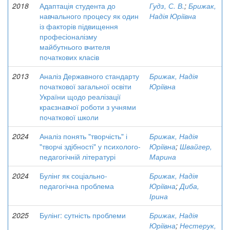
2018
Адаптація студента до
Гудз, С. В.
;
Брижак,
навчального процесу як один
Надія Юріївна
із факторів підвищення
професіоналізму
майбутнього вчителя
початкових класів
2013
Аналіз Державного стандарту
Брижак, Надія
початкової загальної освіти
Юріївна
України щодо реалізації
краєзнавчої роботи з учнями
початкової школи
2024
Аналіз понять "творчість" і
Брижак, Надія
"творчі здібності" у психолого-
Юріївна
;
Швайгер,
педагогічній літературі
Марина
2024
Булінг як соціально-
Брижак, Надія
педагогічна проблема
Юріївна
;
Диба,
Ірина
2025
Булінг: сутність проблеми
Брижак, Надія
Юріївна
;
Нестерук,