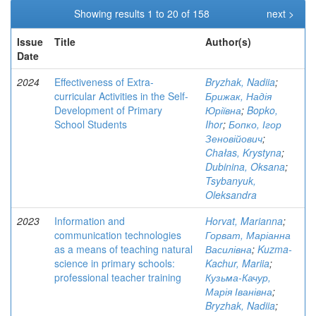
Showing results 1 to 20 of 158
next >
Issue
Title
Author(s)
Date
2024
Effectiveness of Extra-
Bryzhak, Nadiia
;
curricular Activities in the Self-
Брижак, Надія
Development of Primary
Юріївна
;
Bopko,
School Students
Ihor
;
Бопко, Ігор
Зеновійович
;
Chałas, Krystyna
;
Dubinina, Oksana
;
Tsybanyuk,
Oleksandra
2023
Information and
Horvat, Marianna
;
communication technologies
Горват, Маріанна
as a means of teaching natural
Василівна
;
Kuzma-
science in primary schools:
Kachur, Mariia
;
professional teacher training
Кузьма-Качур,
Марія Іванівна
;
Bryzhak, Nadiia
;