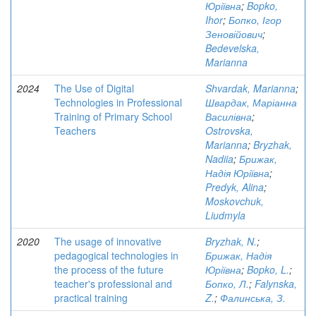
Юріївна
;
Bopko,
Ihor
;
Бопко, Ігор
Зеновійович
;
Bedevelska,
Marianna
2024
The Use of Digital
Shvardak, Marianna
;
Technologies in Professional
Швардак, Маріанна
Training of Primary School
Василівна
;
Teachers
Ostrovska,
Marianna
;
Bryzhak,
Nadiia
;
Брижак,
Надія Юріївна
;
Predyk, Alina
;
Moskovchuk,
Liudmyla
2020
The usage of innovative
Bryzhak, N.
;
pedagogical technologies in
Брижак, Надія
the process of the future
Юріївна
;
Bopko, L.
;
teacher's professional and
Бопко, Л.
;
Falynska,
practical training
Z.
;
Фалинська, З.