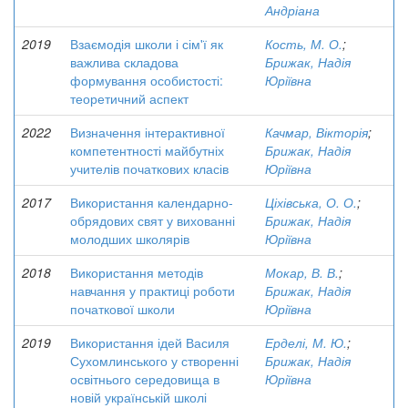
Андріана
2019
Взаємодія школи і сім'ї як
Кость, М. О.
;
важлива складова
Брижак, Надія
формування особистості:
Юріївна
теоретичний аспект
2022
Визначення інтерактивної
Качмар, Вікторія
;
компетентності майбутніх
Брижак, Надія
учителів початкових класів
Юріївна
2017
Використання календарно-
Ціхівська, О. О.
;
обрядових свят у вихованні
Брижак, Надія
молодших школярів
Юріївна
2018
Використання методів
Мокар, В. В.
;
навчання у практиці роботи
Брижак, Надія
початкової школи
Юріївна
2019
Використання ідей Василя
Ерделі, М. Ю.
;
Сухомлинського у створенні
Брижак, Надія
освітнього середовища в
Юріївна
новій українській школі