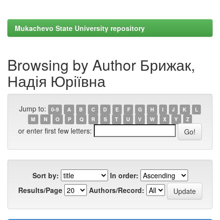
Mukachevo State University repository
Browsing by Author Брижак,
Надія Юріївна
Jump to:
0-9
A
B
C
D
E
F
G
H
I
J
K
L
M
N
O
P
Q
R
S
T
U
V
W
X
Y
Z
or enter first few letters:
Sort by:
In order:
Results/Page
Authors/Record: