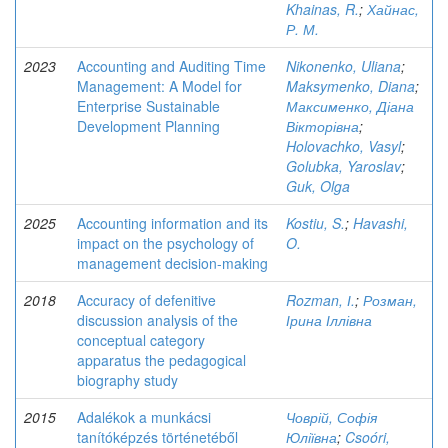
Khainas, R.
;
Хайнас,
Р. М.
2023
Accounting and Auditing Time
Nikonenko, Uliana
;
Management: A Model for
Maksymenko, Diana
;
Enterprise Sustainable
Максименко, Діана
Development Planning
Вікторівна
;
Holovachko, Vasyl
;
Golubka, Yaroslav
;
Guk, Olga
2025
Accounting information and its
Kostiu, S.
;
Havashi,
impact on the psychology of
O.
management decision-making
2018
Accuracy of defenitive
Rozman, І.
;
Розман,
discussion analysis of the
Ірина Іллівна
conceptual category
apparatus the pedagogical
biography study
2015
Adalékok a munkácsi
Човрій, Софія
tanítóképzés történetéből
Юліївна
;
Csoóri,