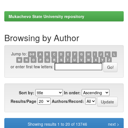
Mukachevo State University repository
Browsing by Author
Jump to:
0-9
A
B
C
D
E
F
G
H
I
J
K
L
M
N
O
P
Q
R
S
T
U
V
W
X
Y
Z
or enter first few letters:
Sort by:
In order:
Results/Page
Authors/Record:
Showing results 1 to 20 of 13746
next >