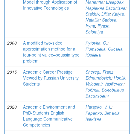
Model through Application of
Marianna
;
Швардак,
Innovative Technologies
Маріанна Василівна
;
Stakhiv, Liliia
;
Kalyta,
Nataliia
;
Sadova,
Iryna
;
Illyash,
Solomiya
2008
A modified two-sided
Рytovka, O.
;
approximation method for a
Питьовка, Оксана
four-point vallee–poussin type
Юріївна
problem
2015
Academic Career Prestige
Sheregi, Franz
Viewed by Russian University
Edmundovich
;
Hoblik,
Students
Volodimir Vasil’evich
;
Гоблик, Володимир
Васильович
2020
Academic Environment and
Harapko, V. I.
;
PhD-Students English
Гарапко, Віталія
Language Communicative
Іванівна
Competencies