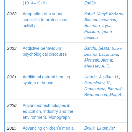
(1914–1919)
Zsófia
2022
Adaptation of a young
Kobal, Vasyl
;
Кобаль,
specialist to professional
Василь Іванович
;
activity
Rozman, Iryna
;
Розман, Ірина
Іллівна
2023
Addictive behaviours:
Barchi, Beata
;
Барчі,
psychological discourse
Беата Василівна
;
Menzak, Alona
;
Мензак, А. П.
2021
Additional natural heating
Uhgrin, A.
;
Bаn, H.
;
system of house
Gerasimov, V.
;
Герасимов, Віталій
Вікторович
;
Mol, A.
2020
Advanced technologies in
-
education, industry and the
environment. Monograph
2025
Advancing children’s media
Biriuk, Liudmyla
;