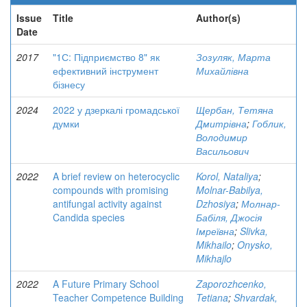
Issue
Title
Author(s)
Date
2017
"1С: Підприємство 8" як
Зозуляк, Марта
ефективний інструмент
Михайлівна
бізнесу
2024
2022 у дзеркалі громадської
Щербан, Тетяна
думки
Дмитрівна
;
Гоблик,
Володимир
Васильович
2022
A brief review on heterocyclic
Korol, Nataliya
;
compounds with promising
Molnar-Babilya,
antifungal activity against
Dzhosiya
;
Молнар-
Candida species
Бабіля, Джосія
Імреївна
;
Slivka,
Mikhailo
;
Onysko,
Mikhajlo
2022
A Future Primary School
Zaporozhcenko,
Teacher Competence Building
Tetiana
;
Shvardak,