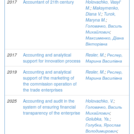
2017
Accountant of 21th century
Holovachko, Vasyl'
M.
;
Maksymenko,
Diana V.
;
Turok,
Maryna M.
;
Головачко, Василь
Михайлович
;
Максименко, Діана
Вікторівна
2017
Accounting and analytical
Resler, M.
;
Реслер,
support for innovation process
Марина Василівна
2019
Accounting and analytical
Resler, M.
;
Реслер,
support of the marketing of
Марина Василівна
the commission operation of
the trade enterprises
2025
Accounting and audit in the
Holovachko, V.
;
system of ensuring financial
Головачко, Василь
transparency of the enterprise
Михайлович
;
Golubka, Ya.
;
Голубка, Ярослав
Володимирович
;