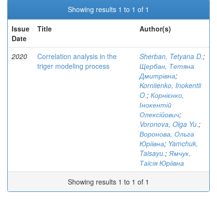
Showing results 1 to 1 of 1
Issue
Title
Author(s)
Date
2020
Correlation analysis in the
Sherban, Tetyana D.
;
triger modeling process
Щербан, Тетяна
Дмитрівна
;
Korniienko, Inokentii
O.
;
Корнієнко,
Інокентій
Олексійович
;
Voronova, Olga Yu.
;
Воронова, Ольга
Юріївна
;
Yamchuk,
Taisayu.
;
Ямчук,
Таїсія Юріївна
Showing results 1 to 1 of 1