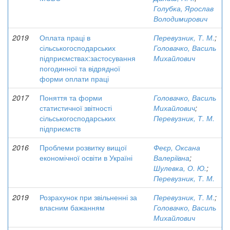
Голубка, Ярослав
Володимирович
2019
Оплата праці в
Перевузник, Т. М.
;
сільськогосподарських
Головачко, Василь
підприємствах:застосування
Михайлович
погодинної та відрядної
форми оплати праці
2017
Поняття та форми
Головачко, Василь
статистичної звітності
Михайлович
;
сільськогосподарських
Перевузник, Т. М.
підприємств
2016
Проблеми розвитку вищої
Феєр, Оксана
економічної освіти в Україні
Валеріївна
;
Шулевка, О. Ю.
;
Перевузник, Т. М.
2019
Розрахунок при звільненні за
Перевузник, Т. М.
;
власним бажанням
Головачко, Василь
Михайлович