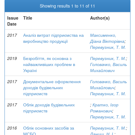
Showing results 1 to 11 of 11
Issue
Title
Author(s)
Date
2017
Аналіз витрат підприємства на
Максименко,
виробництво продукції
Діана Вікторівна
;
Перевузник, Т. М.
2019
Безробіття, як основна з
Перевузник, Т. М.
;
найважливіших проблем в
Головачко, Василь
Україні
Михайлович
2017
Документальне оформлення
Головачко, Василь
доходів будівельних
Михайлович
;
підприємств
Перевузник, Т. М.
2017
Облік доходів будівельних
;
Кратко, Ігор
підприємств
Романович
;
Перевузник, Т. М.
2016
Облік основних засобів за
Перевузник, Т. М.
;
МСБО
Даниш, Н. І.
;