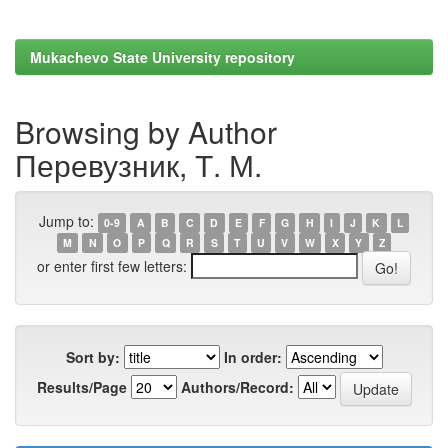
Mukachevo State University repository
Browsing by Author
Перевузник, Т. М.
Jump to:
0-9
A
B
C
D
E
F
G
H
I
J
K
L
M
N
O
P
Q
R
S
T
U
V
W
X
Y
Z
or enter first few letters:
Sort by:
In order:
Results/Page
Authors/Record: