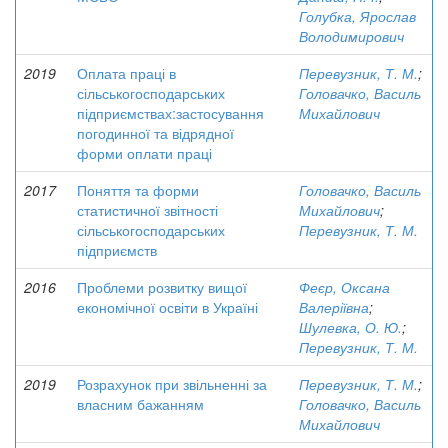
Голубка, Ярослав
Володимирович
2019
Оплата праці в
Перевузник, Т. М.
;
сільськогосподарських
Головачко, Василь
підприємствах:застосування
Михайлович
погодинної та відрядної
форми оплати праці
2017
Поняття та форми
Головачко, Василь
статистичної звітності
Михайлович
;
сільськогосподарських
Перевузник, Т. М.
підприємств
2016
Проблеми розвитку вищої
Феєр, Оксана
економічної освіти в Україні
Валеріївна
;
Шулевка, О. Ю.
;
Перевузник, Т. М.
2019
Розрахунок при звільненні за
Перевузник, Т. М.
;
власним бажанням
Головачко, Василь
Михайлович