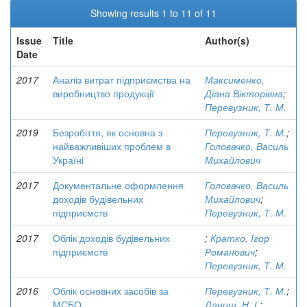
Showing results 1 to 11 of 11
Issue
Title
Author(s)
Date
2017
Аналіз витрат підприємства на
Максименко,
виробництво продукції
Діана Вікторівна
;
Перевузник, Т. М.
2019
Безробіття, як основна з
Перевузник, Т. М.
;
найважливіших проблем в
Головачко, Василь
Україні
Михайлович
2017
Документальне оформлення
Головачко, Василь
доходів будівельних
Михайлович
;
підприємств
Перевузник, Т. М.
2017
Облік доходів будівельних
;
Кратко, Ігор
підприємств
Романович
;
Перевузник, Т. М.
2016
Облік основних засобів за
Перевузник, Т. М.
;
МСБО
Даниш, Н. І.
;