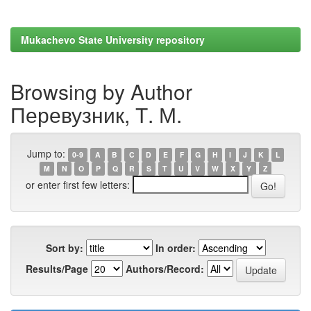
Mukachevo State University repository
Browsing by Author
Перевузник, Т. М.
Jump to:
0-9
A
B
C
D
E
F
G
H
I
J
K
L
M
N
O
P
Q
R
S
T
U
V
W
X
Y
Z
or enter first few letters:
Sort by:
In order:
Results/Page
Authors/Record: