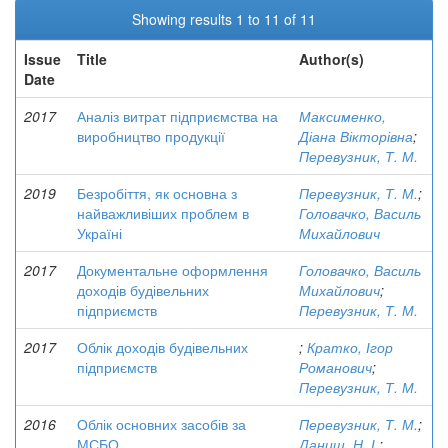
Showing results 1 to 11 of 11
Issue
Title
Author(s)
Date
2017
Аналіз витрат підприємства на
Максименко,
виробництво продукції
Діана Вікторівна
;
Перевузник, Т. М.
2019
Безробіття, як основна з
Перевузник, Т. М.
;
найважливіших проблем в
Головачко, Василь
Україні
Михайлович
2017
Документальне оформлення
Головачко, Василь
доходів будівельних
Михайлович
;
підприємств
Перевузник, Т. М.
2017
Облік доходів будівельних
;
Кратко, Ігор
підприємств
Романович
;
Перевузник, Т. М.
2016
Облік основних засобів за
Перевузник, Т. М.
;
МСБО
Даниш, Н. І.
;