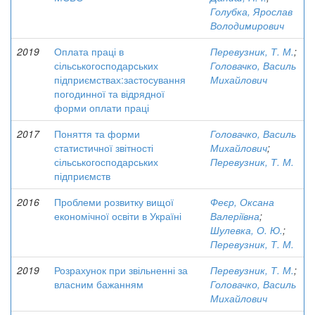
Голубка, Ярослав
Володимирович
2019
Оплата праці в
Перевузник, Т. М.
;
сільськогосподарських
Головачко, Василь
підприємствах:застосування
Михайлович
погодинної та відрядної
форми оплати праці
2017
Поняття та форми
Головачко, Василь
статистичної звітності
Михайлович
;
сільськогосподарських
Перевузник, Т. М.
підприємств
2016
Проблеми розвитку вищої
Феєр, Оксана
економічної освіти в Україні
Валеріївна
;
Шулевка, О. Ю.
;
Перевузник, Т. М.
2019
Розрахунок при звільненні за
Перевузник, Т. М.
;
власним бажанням
Головачко, Василь
Михайлович