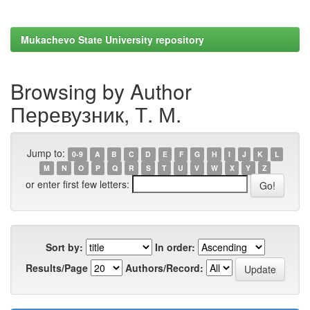
Mukachevo State University repository
Browsing by Author
Перевузник, Т. М.
Jump to:
0-9
A
B
C
D
E
F
G
H
I
J
K
L
M
N
O
P
Q
R
S
T
U
V
W
X
Y
Z
or enter first few letters:
Sort by:
In order:
Results/Page
Authors/Record: