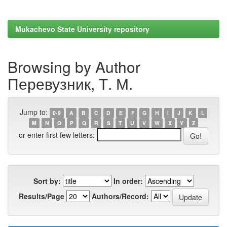
Mukachevo State University repository
Browsing by Author
Перевузник, Т. М.
Jump to:
0-9
A
B
C
D
E
F
G
H
I
J
K
L
M
N
O
P
Q
R
S
T
U
V
W
X
Y
Z
or enter first few letters:
Sort by:
In order:
Results/Page
Authors/Record: