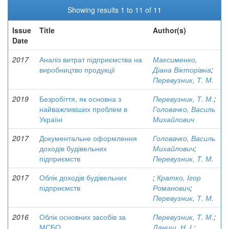
Showing results 1 to 11 of 11
Issue
Title
Author(s)
Date
2017
Аналіз витрат підприємства на
Максименко,
виробництво продукції
Діана Вікторівна
;
Перевузник, Т. М.
2019
Безробіття, як основна з
Перевузник, Т. М.
;
найважливіших проблем в
Головачко, Василь
Україні
Михайлович
2017
Документальне оформлення
Головачко, Василь
доходів будівельних
Михайлович
;
підприємств
Перевузник, Т. М.
2017
Облік доходів будівельних
;
Кратко, Ігор
підприємств
Романович
;
Перевузник, Т. М.
2016
Облік основних засобів за
Перевузник, Т. М.
;
МСБО
Даниш, Н. І.
;