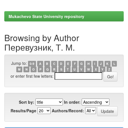
Mukachevo State University repository
Browsing by Author
Перевузник, Т. М.
Jump to:
0-9
A
B
C
D
E
F
G
H
I
J
K
L
M
N
O
P
Q
R
S
T
U
V
W
X
Y
Z
or enter first few letters:
Sort by:
In order:
Results/Page
Authors/Record: