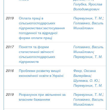
Голубка, Ярослав
Володимирович
2019
Оплата праці в
Перевузник, Т. М.
;
сільськогосподарських
Головачко, Василь
підприємствах:застосування
Михайлович
погодинної та відрядної
форми оплати праці
2017
Поняття та форми
Головачко, Василь
статистичної звітності
Михайлович
;
сільськогосподарських
Перевузник, Т. М.
підприємств
2016
Проблеми розвитку вищої
Феєр, Оксана
економічної освіти в Україні
Валеріївна
;
Шулевка, О. Ю.
;
Перевузник, Т. М.
2019
Розрахунок при звільненні за
Перевузник, Т. М.
;
власним бажанням
Головачко, Василь
Михайлович