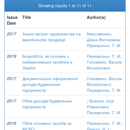
Showing results 1 to 11 of 11
Issue
Title
Author(s)
Date
2017
Аналіз витрат підприємства на
Максименко,
виробництво продукції
Діана Вікторівна
;
Перевузник, Т. М.
2019
Безробіття, як основна з
Перевузник, Т. М.
;
найважливіших проблем в
Головачко, Василь
Україні
Михайлович
2017
Документальне оформлення
Головачко, Василь
доходів будівельних
Михайлович
;
підприємств
Перевузник, Т. М.
2017
Облік доходів будівельних
;
Кратко, Ігор
підприємств
Романович
;
Перевузник, Т. М.
2016
Облік основних засобів за
Перевузник, Т. М.
;
МСБО
Даниш, Н. І.
;