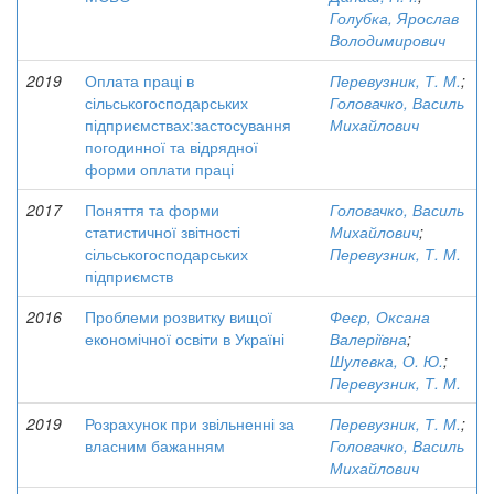
Голубка, Ярослав
Володимирович
2019
Оплата праці в
Перевузник, Т. М.
;
сільськогосподарських
Головачко, Василь
підприємствах:застосування
Михайлович
погодинної та відрядної
форми оплати праці
2017
Поняття та форми
Головачко, Василь
статистичної звітності
Михайлович
;
сільськогосподарських
Перевузник, Т. М.
підприємств
2016
Проблеми розвитку вищої
Феєр, Оксана
економічної освіти в Україні
Валеріївна
;
Шулевка, О. Ю.
;
Перевузник, Т. М.
2019
Розрахунок при звільненні за
Перевузник, Т. М.
;
власним бажанням
Головачко, Василь
Михайлович