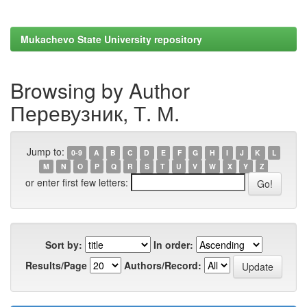
Mukachevo State University repository
Browsing by Author
Перевузник, Т. М.
Jump to:
0-9
A
B
C
D
E
F
G
H
I
J
K
L
M
N
O
P
Q
R
S
T
U
V
W
X
Y
Z
or enter first few letters:
Sort by:
In order:
Results/Page
Authors/Record: