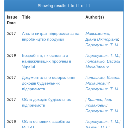
Showing results 1 to 11 of 11
Issue
Title
Author(s)
Date
2017
Аналіз витрат підприємства на
Максименко,
виробництво продукції
Діана Вікторівна
;
Перевузник, Т. М.
2019
Безробіття, як основна з
Перевузник, Т. М.
;
найважливіших проблем в
Головачко, Василь
Україні
Михайлович
2017
Документальне оформлення
Головачко, Василь
доходів будівельних
Михайлович
;
підприємств
Перевузник, Т. М.
2017
Облік доходів будівельних
;
Кратко, Ігор
підприємств
Романович
;
Перевузник, Т. М.
2016
Облік основних засобів за
Перевузник, Т. М.
;
МСБО
Даниш, Н. І.
;