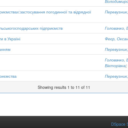
Володимиро
приємствах:застосування погодинної та відрядної
Перевузник,
ільськогосподарських підприємств
Головачко,
и в Україні
Феєр, Оксан
жанням
Перевузник,
Головачко,
Вікторівна
;
приємства
Перевузник,
Showing results 1 to 11 of 11
DSpace S