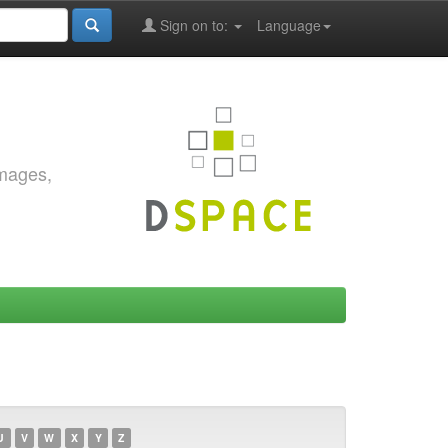
Sign on to:
Language
images,
U
V
W
X
Y
Z