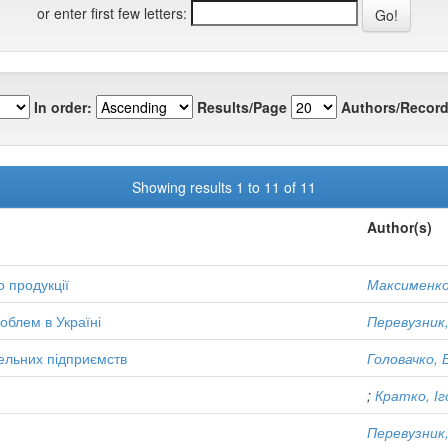
or enter first few letters:
In order:
Results/Page
Authors/Record
Showing results 1 to 11 of 11
Author(s)
 продукції
Максименко,
облем в Україні
Перевузник,
ельних підприємств
Головачко,
;
Кратко, І
Перевузник,