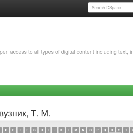
 access to all types of digital content including text, 
узник, Т. М.
C
D
E
F
G
H
I
J
K
L
M
N
O
P
Q
R
S
T