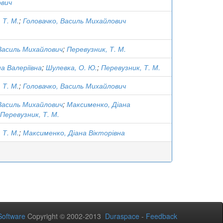
вич
 Т. М.
;
Головачко, Василь Михайлович
 Василь Михайлович
;
Перевузник, Т. М.
а Валеріївна
;
Шулевка, О. Ю.
;
Перевузник, Т. М.
 Т. М.
;
Головачко, Василь Михайлович
 Василь Михайлович
;
Максименко, Діана
Перевузник, Т. М.
 Т. М.
;
Максименко, Діана Вікторівна
oftware
Copyright © 2002-2013
Duraspace
-
Feedback