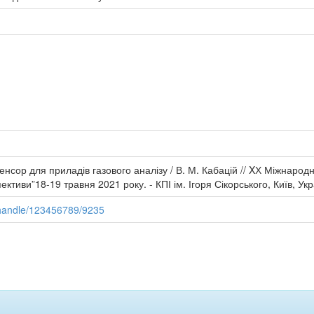
енсор для приладів газового аналізу / В. М. Кабацій // XХ Міжнаро
ви”18-19 травня 2021 року. - КПІ ім. Ігоря Сікорського, Київ, Укра
/handle/123456789/9235