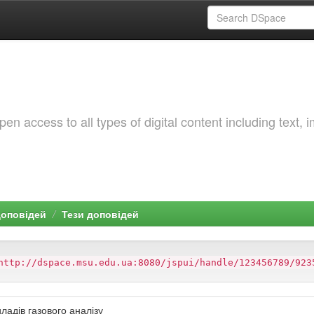
 access to all types of digital content including text, 
доповідей
Тези доповідей
http://dspace.msu.edu.ua:8080/jspui/handle/123456789/923
адів газового аналізу