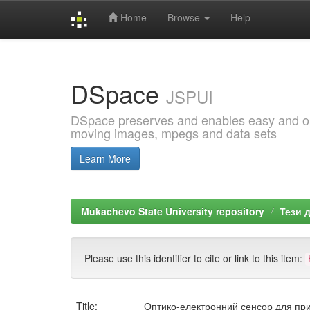
Home
Browse
Help
Skip
navigation
DSpace
JSPUI
DSpace preserves and enables easy and open
moving images, mpegs and data sets
Learn More
Mukachevo State University repository
Тези 
Please use this identifier to cite or link to this item:
Title:
Оптико-електронний сенсор для прил