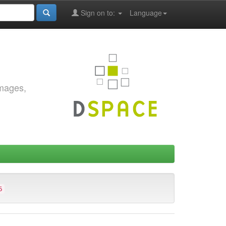
Sign on to:
Language
images,
5