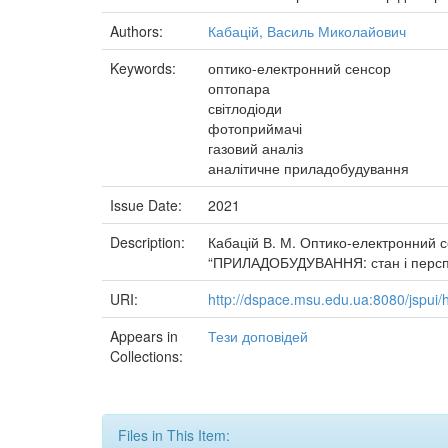
Authors:
Кабацій, Василь Миколайович
Keywords:
оптико-електронний сенсор
оптопара
світлодіоди
фотоприймачі
газовий аналіз
аналітичне приладобудування
Issue Date:
2021
Description:
Кабацій В. М. Оптико-електронний с
“ПРИЛАДОБУДУВАННЯ: стан і перспекти
URI:
http://dspace.msu.edu.ua:8080/jspui
Appears in
Тези доповідей
Collections:
Files in This Item: