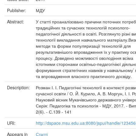
Publisher:
МДУ
Abstract:
У статті проаналізовано причини поточних потреб
традиційних та сучасних технологій психолого-
педагогічної діяльності в освіті. Розглянуто різні в
технології викладання навчального матеріалу.Ви
методи та форми популяризації технологій для
результативнішого впровадження їх у практику осв
процесу. Доведено можливості оволодіння всіма
істотними сторонами освітньо-педагогічіюї діяльн
формування стратегічних навиків у навчальному’ 
та впровадження власного практичного досвіду.
Description:
Розман І. І. Педагогічні технології в контексті розв
сучасної освіти / О. Й. Курило, А. В. Моргун, І. І. Р
Науковий вісник Мукачівського державного універ
Серія: Педагогіка та психологія - МДУ, 2017. - Ви
2(6). - С.139 - 141
URI:
http://dspace.msu.edu.ua:8080/jspui/handle/12345
Appears in
Статті