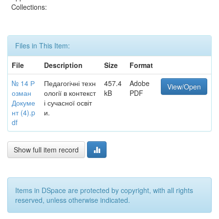
Collections:
Files in This Item:
File
Description
Size
Format
№ 14 Р
Педагогічні техн
457.4
Adobe
View/Open
озман
ології в контекст
kB
PDF
Докуме
і сучасної освіт
нт (4).p
и.
df
Show full item record
Items in DSpace are protected by copyright, with all rights
reserved, unless otherwise indicated.