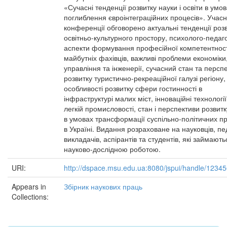
«Сучасні тенденції розвитку науки і освіти в умо
поглиблення євроінтеграційних процесів». Учас
конференції обговорено актуальні тенденції роз
освітньо-культурного простору, психолого-педаго
аспекти формування професійної компетентност
майбутніх фахівців, важливі проблеми економіки
управління та інженерії, сучасний стан та персп
розвитку туристично-рекреаційної галузі регіону,
особливості розвитку сфери гостинності в
інфраструктурі малих міст, інноваційні технології
легкій промисловості, стан і перспективи розвит
в умовах трансформації суспільно-політичних пр
в Україні. Видання розраховане на науковців, пед
викладачів, аспірантів та студентів, які займають
науково-дослідною роботою.
URI:
http://dspace.msu.edu.ua:8080/jspui/handle/1234
Appears in
Збірник наукових праць
Collections: