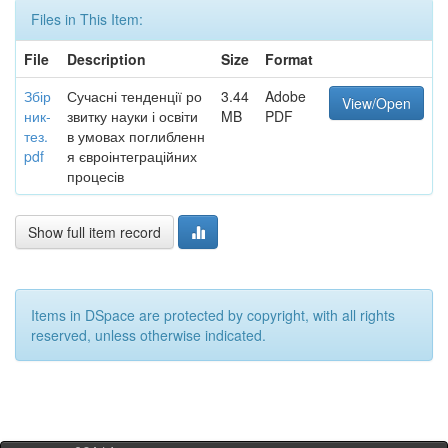
Files in This Item:
File
Description
Size
Format
Збір
Сучасні тенденції ро
3.44
Adobe
View/Open
ник-
звитку науки і освіти
MB
PDF
тез.
в умовах поглибленн
pdf
я євроінтеграційних
процесів
Show full item record
Items in DSpace are protected by copyright, with all rights
reserved, unless otherwise indicated.