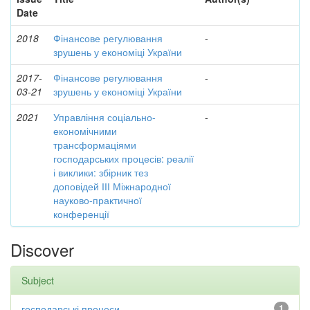
Date
2018
Фінансове регулювання
-
зрушень у економіці України
2017-
Фінансове регулювання
-
03-21
зрушень у економіці України
2021
Управління соціально-
-
економічними
трансформаціями
господарських процесів: реалії
і виклики: збірник тез
доповідей ІІІ Міжнародної
науково-практичної
конференції
Discover
Subject
господарські процеси
1