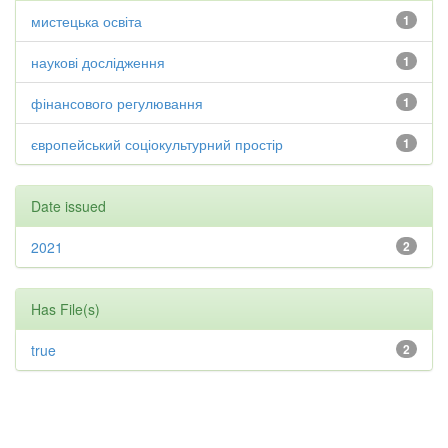
мистецька освіта
1
наукові дослідження
1
фінансового регулювання
1
європейський соціокультурний простір
1
Date issued
2021
2
Has File(s)
true
2