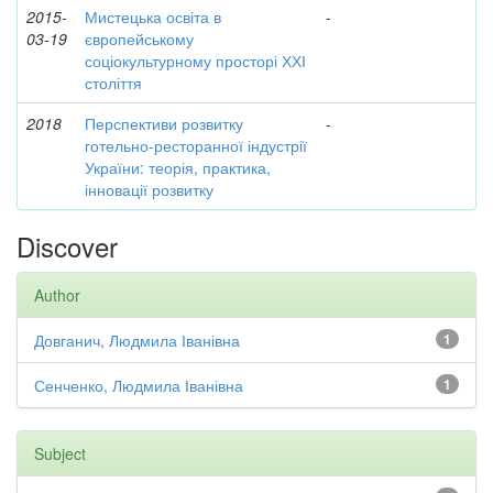
2015-
Мистецька освіта в
-
03-19
європейському
соціокультурному просторі ХХІ
століття
2018
Перспективи розвитку
-
готельно-ресторанної індустрії
України: теорія, практика,
інновації розвитку
Discover
Author
Довганич, Людмила Іванівна
1
Сенченко, Людмила Іванівна
1
Subject