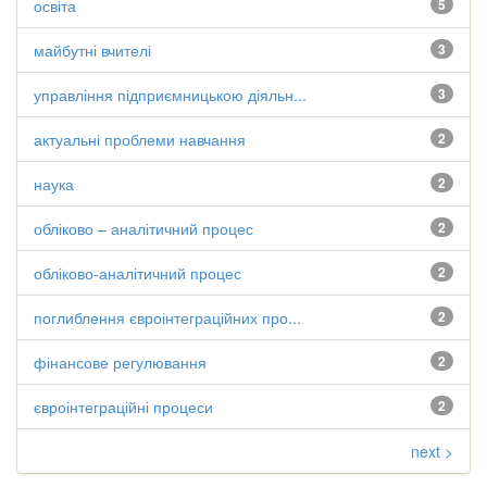
освіта
5
майбутні вчителі
3
управління підприємницькою діяльн...
3
актуальні проблеми навчання
2
наука
2
обліково – аналітичний процес
2
обліково-аналітичний процес
2
поглиблення євроінтеграційних про...
2
фінансове регулювання
2
євроінтеграційні процеси
2
next >