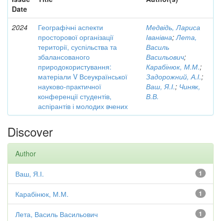
Date
2024
Географічні аспекти
Медвідь, Лариса
просторової організації
Іванівна
;
Лета,
території, суспільства та
Василь
збалансованого
Васильович
;
природокористування:
Карабінюк, М.М.
;
матеріали V Всеукраїнської
Задорожний, А.І.
;
науково-практичної
Ваш, Я.І.
;
Чиняк,
конференції студентів,
В.В.
аспірантів і молодих вчених
Discover
Author
Ваш, Я.І.
1
Карабінюк, М.М.
1
Лета, Василь Васильович
1