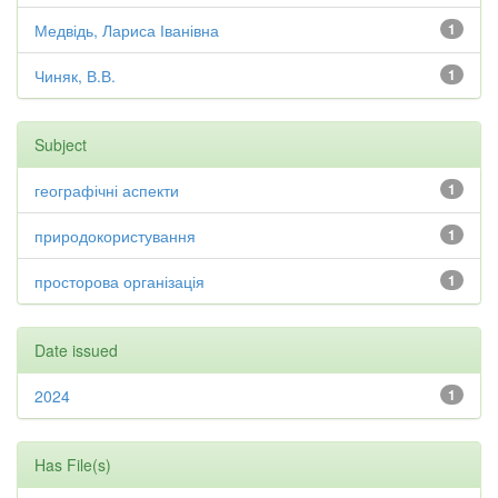
Медвідь, Лариса Іванівна
1
Чиняк, В.В.
1
Subject
географічні аспекти
1
природокористування
1
просторова організація
1
Date issued
2024
1
Has File(s)