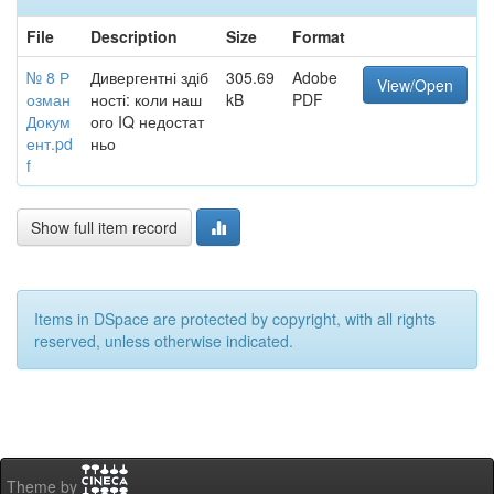
File
Description
Size
Format
№ 8 Р
Дивергентні здіб
305.69
Adobe
View/Open
озман
ності: коли наш
kB
PDF
Докум
ого IQ недостат
ент.pd
ньо
f
Show full item record
Items in DSpace are protected by copyright, with all rights
reserved, unless otherwise indicated.
Theme by