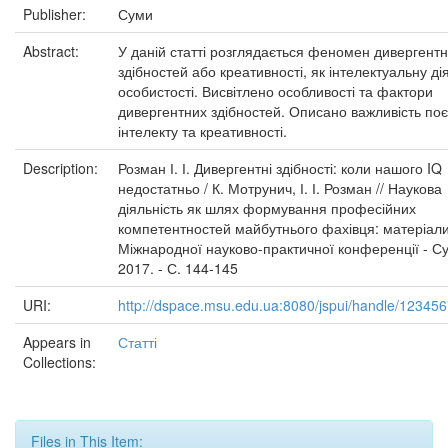
Publisher:
Суми
Abstract:
У даній статті розглядається феномен дивергент
здібностей або креативності, як інтелектуальну ді
особистості. Висвітлено особливості та фактори
дивергентних здібностей. Описано важливість по
інтелекту та креативності.
Description:
Розман І. І. Дивергентні здібності: коли нашого IQ
недостатньо / К. Мотрунич, І. І. Розман // Наукова
діяльність як шлях формування професійних
компетентностей майбутнього фахівця: матеріал
Міжнародної науково-практичної конференції - С
2017. - С. 144-145
URI:
http://dspace.msu.edu.ua:8080/jspui/handle/12345
Appears in
Статті
Collections:
Files in This Item: