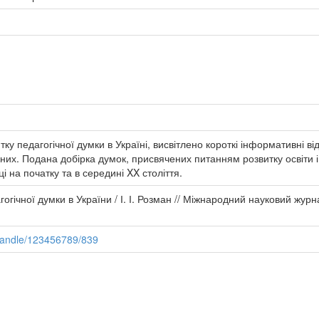
ку педагогічної думки в Україні, висвітлено короткі інформативні ві
ених. Подана добірка думок, присвячених питанням розвитку освіти і
і на початку та в середині XX століття.
гогічної думки в України / І. І. Розман // Міжнародний науковий журна
/handle/123456789/839