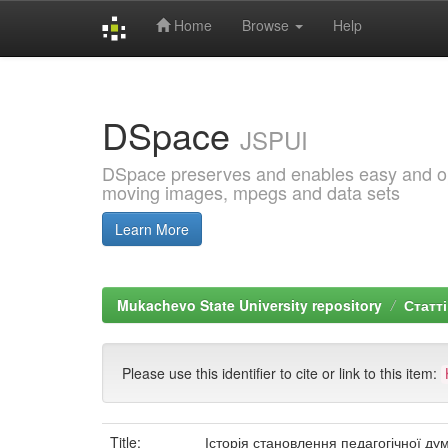
Home
Browse
Help
Skip
navigation
DSpace
JSPUI
DSpace preserves and enables easy and open
moving images, mpegs and data sets
Learn More
Mukachevo State University repository
Статті
Please use this identifier to cite or link to this item:
Title:
Історія становлення педагогічної дум