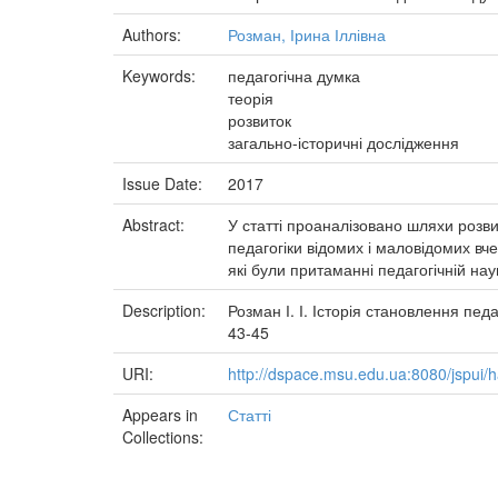
Authors:
Розман, Ірина Іллівна
Keywords:
педагогічна думка
теорія
розвиток
загально-історичні дослідження
Issue Date:
2017
Abstract:
У статті проаналізовано шляхи розвит
педагогіки відомих і маловідомих вч
які були притаманні педагогічній науц
Description:
Розман І. І. Історія становлення педа
43-45
URI:
http://dspace.msu.edu.ua:8080/jspui
Appears in
Статті
Collections: