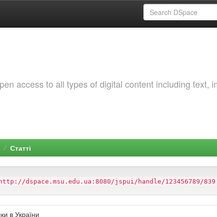
 access to all types of digital content including text, 
Статті
http://dspace.msu.edu.ua:8080/jspui/handle/123456789/839
ки в України