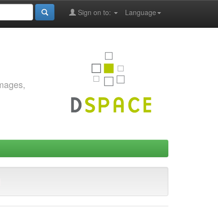
Sign on to:
Language
images,