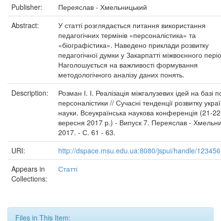
Publisher:
Переяслав - Хмельницький
Abstract:
У статті розглядається питання використання
педагогічних термінів «персоналістика» та
«біографістика». Наведено приклади розвитку
педагогічної думки у Закарпатті міжвоєнного періо
Наголошується на важливості формування
методологічного аналізу даних понять.
Description:
Розман І. І. Реалізація міжгалузевих ідей на базі 
персоналістики // Сучасні тенденції розвитку украї
науки. Всеукраїнська наукова конференція (21-22
вересня 2017 р.) - Випуск 7. Переяслав - Хмельни
2017. - С. 61 - 63.
URI:
http://dspace.msu.edu.ua:8080/jspui/handle/12345
Appears in
Статті
Collections:
Files in This Item: