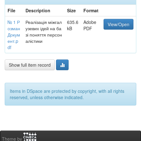
File
Description
Size
Format
№ 1 Р
Реалізація міжгал
635.6
Adobe
View/Open
озман
узевих ідей на ба
kB
PDF
Докум
зі поняття персон
ент.p
алістики
df
Show full item record
Items in DSpace are protected by copyright, with all rights
reserved, unless otherwise indicated.
Theme by