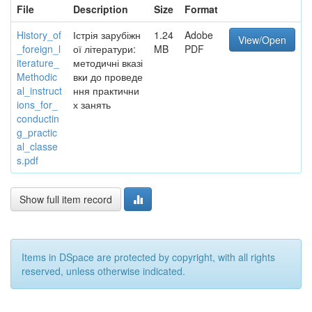
File
Description
Size
Format
History_of
Істрія зарубіжн
1.24
Adobe
View/Open
_foreign_l
ої літератури:
MB
PDF
iterature_
методичні вказі
Methodic
вки до проведе
al_instruct
ння практични
ions_for_
х занять
conductin
g_practic
al_classe
s.pdf
Show full item record
Items in DSpace are protected by copyright, with all rights
reserved, unless otherwise indicated.