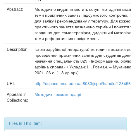
Abstract:
Методичне видання містить вступ, методичні вказі
теми практичних занять, підсумкового контролю, 
для заліку і рекомендовану літературу. Для кожно
практичного заняття визначено терміни і поняття 
завдання для самоперевірки, дидактичні матеріал
теми реферативних повідомлень.
Description:
Істрія зарубіжної літератури: методичні вказівки д
проведення практичних занять для студентів ден
навчання спеціальність 029 «Інформаційна, біблі
архівна справа» / Укладач: І.І. Розман. – Мукачев
2021. 26 с. (1,8 др.арк).
URI:
http://dspace.msu.edu.ua:8080/jspui/handle/12345
Appears in
Методичні рекомендації
Collections:
Files in This Item: