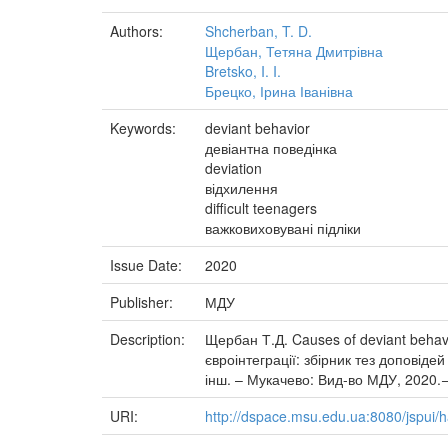
Authors:
Shcherban, T. D.
Щербан, Тетяна Дмитрівна
Bretsko, I. I.
Брецко, Ірина Іванівна
Keywords:
deviant behavior
девіантна поведінка
deviation
відхилення
difficult teenagers
важковиховувані підліки
Issue Date:
2020
Publisher:
МДУ
Description:
Щербан Т.Д. Causes of deviant behavi
євроінтеграції: збірник тез доповіде
інш. – Мукачево: Вид-во МДУ, 2020.−
URI:
http://dspace.msu.edu.ua:8080/jspui