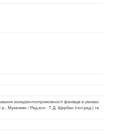
ормування конкурентоспроможності фахівців в умовах
р., Мукачево / Ред.кол.: Т.Д. Щербан (гол.ред.) та