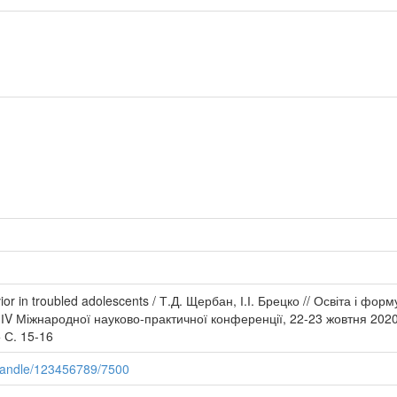
or in troubled adolescents / Т.Д. Щербан, І.І. Брецко // Освіта і ф
й ІV Міжнародної науково-практичної конференції, 22-23 жовтня 2020 
 С. 15-16
/handle/123456789/7500