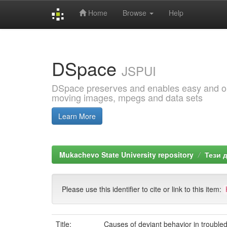
Home
Browse
Help
Skip
navigation
DSpace
JSPUI
DSpace preserves and enables easy and open
moving images, mpegs and data sets
Learn More
Mukachevo State University repository
Тези 
Please use this identifier to cite or link to this item:
Title:
Causes of deviant behavior in trouble