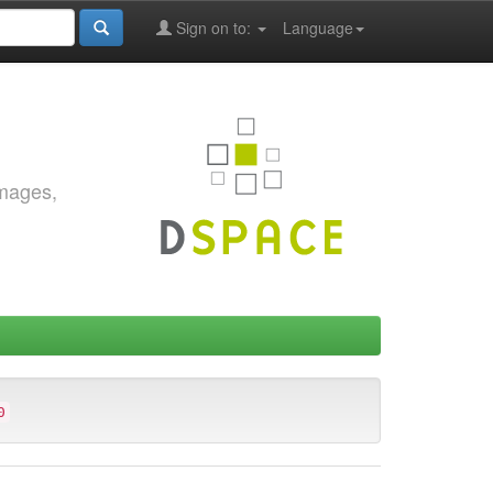
Sign on to:
Language
images,
0