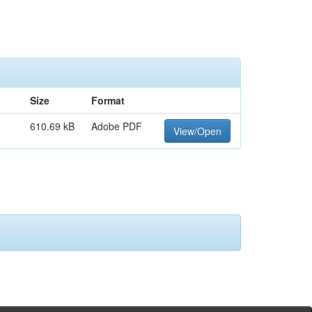
Size
Format
610.69 kB
Adobe PDF
View/Open