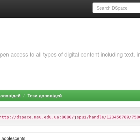
 access to all types of digital content including text, 
доповідей
Тези доповідей
http://dspace.msu.edu.ua:8080/jspui/handle/123456789/750
d adolescents