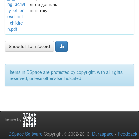
ng_activi
дітей дошкіль
ty_of_pr
ного віку
eschool
_childre
n.pdf
Show full item record
Items in DSpace are protected by copyright, with all rights
reserved, unless otherwise indicated.
Theme by
DSpace Software
Copyright © 2002-2013
Duraspace
-
Feedback