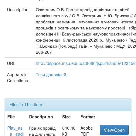
Description:
Ожоганич О.В. Гра як провідна діяльність дітей
дошкільного віку / О.В. Ожоганич, Н.Ю. Брижак // 
проблеми навчання і виховання в умовах інтеграц
процесів в освітньому та науковому просторі : збі
доповідей ІІІ Всеукраїнської науковопрактичної Ін
конференції, 6 листопада 2020 р., Мукачево / Ред.
Т.І.Бондар (гол.ред.) та ін. – Мукачево : МДУ, 202
266-267
URI:
http://dspace.msu.edu.ua:8080/jspui/handle/12345
Appears in
Тези доповідей
Collections:
Files in This Item:
File
Description
Size
Format
Play_as
Гра як провід
640.48
Adobe
View/Open
_a_leadi
на діяльність
kB
PDF