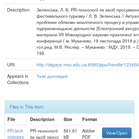
Description:
Зеленська, Л. В. PR-технології як засіб просуванн
фестивального туризму / Л. В. Зеленська // Актуал
проблеми обліково-аналітичного процесу в управл
підприємницькою діяльністю [Електронний ресурс]
матеріали VIІ Міжнародної науково-практичної ін
конференції ( м. Мукачево, 19 листопада 2019 р.)
гол.ред. М.В. Реслер. – Мукачево : МДУ, 2019. – 
199.
URI:
http://dspace.msu.edu.ua:8080/jspui/handle/12345
Appears in
Тези доповідей
Collections:
Files in This Item:
File
Description
Size
Format
PR-tech
PR-технології
561.61
Adobe
View/Open
nologies
як засіб просу
kB
PDF