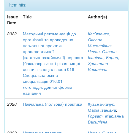
Item hits:
Issue
Title
Author(s)
Date
2022
Методичні рекомендації до
Кас'яненко,
організації та проведення
Оксана
навчальної практики
Миколаївна
;
пропедевтичної
Чекан, Оксана
(загальноознайомчої) першого
Іванівна
;
Барна,
(бакалаврського) рівня вищої
Христина
освіти зі спеціальності 016
Василівна
Спеціальна освіта
спеціалізація 016.01-
логопедія, денної форми
навчання
2020
Навчальна (польова) практика
Кузьма-Качур,
Марія Іванівна
;
Горват, Маріанна
Василівна
2022
Навчальна практика
Чекан, Оксана