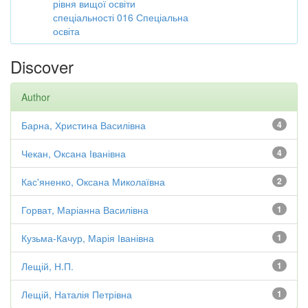
рівня вищої освіти
спеціальності 016 Спеціальна
освіта
Discover
Author
Барна, Христина Василівна
4
Чекан, Оксана Іванівна
4
Кас'яненко, Оксана Миколаївна
2
Горват, Маріанна Василівна
1
Кузьма-Качур, Марія Іванівна
1
Лещій, Н.П.
1
Лещій, Наталія Петрівна
1