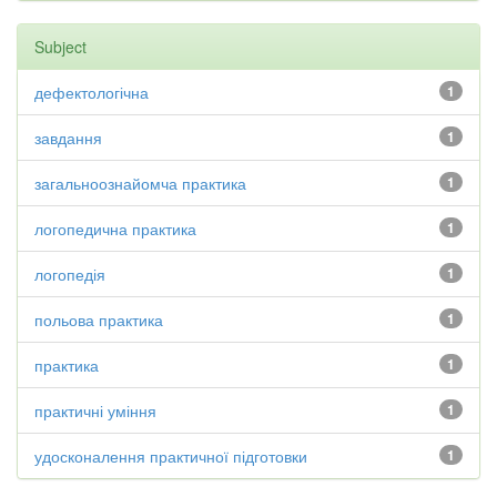
Subject
дефектологічна
1
завдання
1
загальноознайомча практика
1
логопедична практика
1
логопедія
1
польова практика
1
практика
1
практичні уміння
1
удосконалення практичної підготовки
1